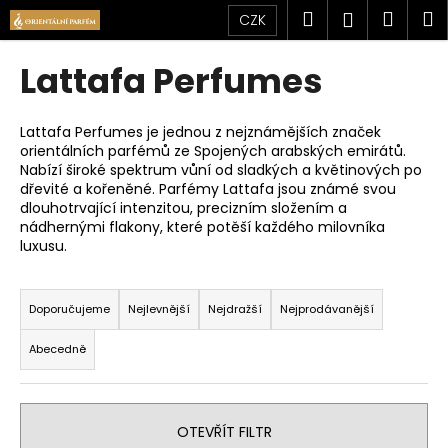
K
Přejít
Hledat
Náku
M
Přihlášen
CZK
na
o
obsah
Zpět
Zpět
košík
š
Lattafa Perfumes
í
C
k
o
Lattafa Perfumes je jednou z nejznámějších značek
orientálních parfémů ze Spojených arabských emirátů.
p
Nabízí široké spektrum vůní od sladkých a květinových po
o
dřevité a kořeněné. Parfémy Lattafa jsou známé svou
t
dlouhotrvající intenzitou, precizním složením a
nádhernými flakony, které potěší každého milovníka
ř
luxusu.
e
Ř
b
a
Doporučujeme
Nejlevnější
Nejdražší
Nejprodávanější
u
z
j
Abecedně
e
e
n
t
í
e
OTEVŘÍT FILTR
p
n