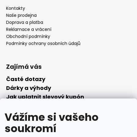
Kontakty
Naše prodejna
Doprava a platba
Reklamace a vrácení
Obchodní podmínky
Podmínky ochrany osobních údajů
Zajímá vás
Časté dotazy
Dárky a výhody
Jak uplatnit slevový kupón
Nepřevzetí objednávky na dobírku
Vážíme si vašeho
Převodník parfémů
Parfémový slovníček
soukromí