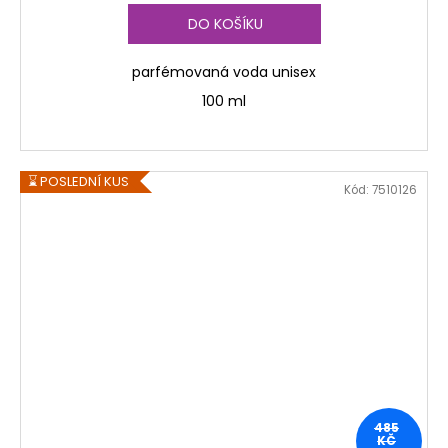
DO KOŠÍKU
parfémovaná voda unisex
100 ml
⌛ POSLEDNÍ KUS
Kód:
7510126
485
KČ