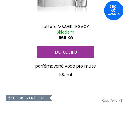
750
KČ
–24 %
Lattafa MAAHIR LEGACY
Skladem
569 Kč
DO KOŠÍKU
parfémovaná voda pro muže
100 ml
📦 POŠKOZENÝ OBAL
Kód:
7510141