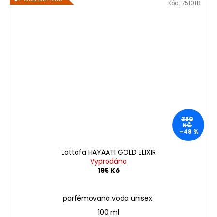
Kód:
7510118
380
KČ
–48 %
Lattafa HAYAATI GOLD ELIXIR
Vyprodáno
195 Kč
parfémovaná voda unisex
100 ml