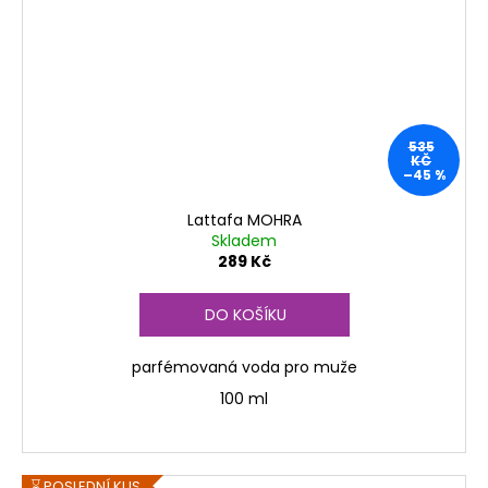
535
KČ
–45 %
Lattafa MOHRA
Skladem
289 Kč
DO KOŠÍKU
parfémovaná voda pro muže
100 ml
⌛ POSLEDNÍ KUS