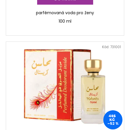
č
u
j
parfémovaná voda pro ženy
e
100 ml
m
e
Kód:
731001
495
KČ
–52 %