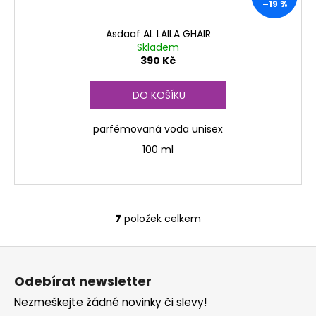
–19 %
Asdaaf AL LAILA GHAIR
Skladem
390 Kč
DO KOŠÍKU
parfémovaná voda unisex
100 ml
7
položek celkem
O
v
Z
l
á
á
Odebírat newsletter
d
p
a
Nezmeškejte žádné novinky či slevy!
a