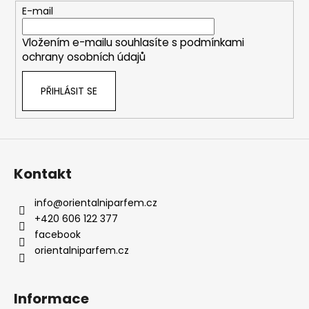
c
t
E-mail
í
í
p
Vložením e-mailu souhlasíte s
podmínkami
r
ochrany osobních údajů
v
k
PŘIHLÁSIT SE
y
v
ý
p
i
s
Kontakt
u
info
@
orientalniparfem.cz
+420 606 122 377
facebook
orientalniparfem.cz
Informace