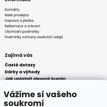
Kontakty
Naše prodejna
Doprava a platba
Reklamace a vrácení
Obchodní podmínky
Podmínky ochrany osobních údajů
Zajímá vás
Časté dotazy
Dárky a výhody
Jak uplatnit slevový kupón
Nepřevzetí objednávky na dobírku
Vážíme si vašeho
Převodník parfémů
Parfémový slovníček
soukromí