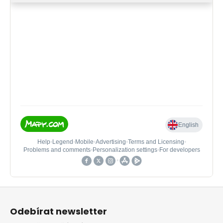
Z
á
Odebírat newsletter
p