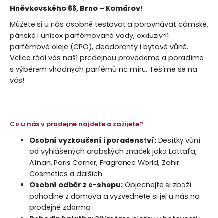
Hněvkovského 66, Brno – Komárov
!
a
j
Můžete si u nás osobně testovat a porovnávat dámské,
í
pánské i unisex parfémované vody, exkluzivní
parfémové oleje (CPO), deodoranty i bytové vůně.
t
Velice rádi vás naší prodejnou provedeme a poradíme
?
s výběrem vhodných parfémů na míru. Těšíme se na
vás!
HLEDAT
Co u nás v prodejně najdete a zažijete?
Osobní vyzkoušení i poradenství:
Desítky vůní
od vyhlášených arabských značek jako Lattafa,
D
Afnan, Paris Corner, Fragrance World, Zahir
o
Cosmetics a dalších.
p
Osobní odběr z e-shopu:
Objednejte si zboží
o
pohodlně z domova a vyzvedněte si jej u nás na
r
u
prodejně zdarma.