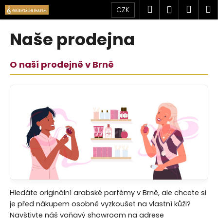
K
Přejít
Hledat
Náku
M
Přihlášen
CZK
na
o
obsah
Zpět
Zpět
košík
š
Naše prodejna
í
C
k
o
O naší prodejně v Brně
p
o
t
ř
e
b
u
j
e
t
Hledáte originální arabské parfémy v Brně, ale chcete si
e
je před nákupem osobně vyzkoušet na vlastní kůži?
n
Navštivte náš voňavý showroom na adrese