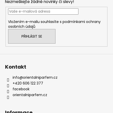
Nezmeškejte žádné novinky či slevy!
a
t
í
Vložením e-mailu souhlasíte s
podmínkami ochrany
osobních údajů
PŘIHLÁSIT SE
Kontakt
info
@
orientalniparfem.cz
+420 606 122 377
facebook
orientalniparfem.cz
Informace