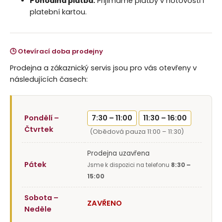
č
Pohodlná platba:
Přijímáme platby v hotovosti i
u
platební kartou.
j
e
m
🕒 Otevírací doba prodejny
e
Prodejna a zákaznický servis jsou pro vás otevřeny v
následujících časech:
Pondělí –
7:30 – 11:00
11:30 – 16:00
Čtvrtek
(Obědová pauza 11:00 – 11:30)
Prodejna uzavřena
Pátek
Jsme k dispozici na telefonu
8:30 –
15:00
Sobota –
ZAVŘENO
Neděle