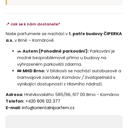
📍 Jak se k nám dostanete?
Naše parfumerie se nachází v
1. patře budovy ČIPERKA
a.s.
v Brně – Komárově.
🚗
Autem (Pohodlné parkování):
Parkování je
možné bezproblémově přímo u budovy na
vyhrazeném parkovišti zdarma.
🚌
MHD Brno:
V blízkosti se nachází autobusové a
tramvajové zastávky
Komárov / Svatopetrská
s
vynikající dostupností z Hlavního nádraží.
Adresa:
Hněvkovského 585/66, 617 00 Brno - Komárov
Telefon:
+420 606 122 377
E-mail:
info@orientalniparfem.cz