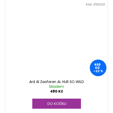
Kód:
ZFR0001
620
KČ
–22 %
Ard Al Zaafaran AL HUR SO WILD
Skladem
480 Kč
DO KOŠÍKU