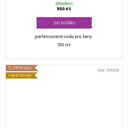
Skladem
560 Kč
DO KOŠÍKU
parfémovaná voda pro ženy
100 ml
🏷️ VÝPRODEJ
Kód:
7310242
⭐ BESTSELLER