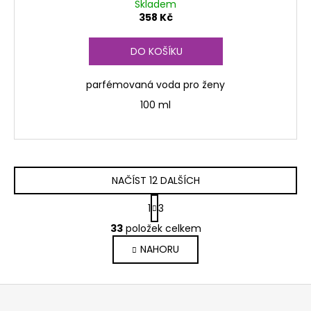
Skladem
358 Kč
DO KOŠÍKU
parfémovaná voda pro ženy
100 ml
NAČÍST 12 DALŠÍCH
S
1
3
t
O
r
33
položek celkem
v
á
NAHORU
l
n
k
á
o
d
Z
v
a
á
á