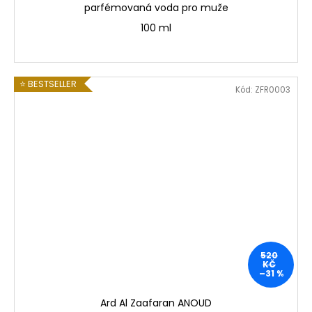
parfémovaná voda pro muže
100 ml
⭐ BESTSELLER
Kód:
ZFR0003
520
KČ
–31 %
Ard Al Zaafaran ANOUD