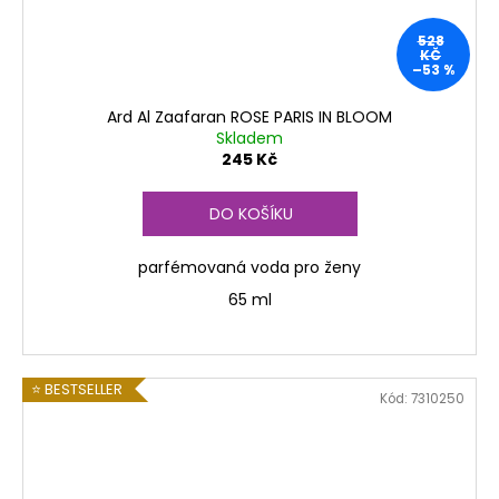
528
KČ
–53 %
Ard Al Zaafaran ROSE PARIS IN BLOOM
Skladem
245 Kč
DO KOŠÍKU
parfémovaná voda pro ženy
65 ml
⭐ BESTSELLER
Kód:
7310250