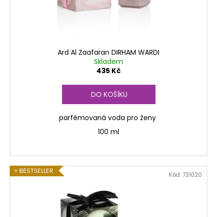
d
č
u
u
j
k
e
t
m
ů
Ard Al Zaafaran DIRHAM WARDI
e
Skladem
435 Kč
DO KOŠÍKU
parfémovaná voda pro ženy
100 ml
⭐ BESTSELLER
Kód:
731020