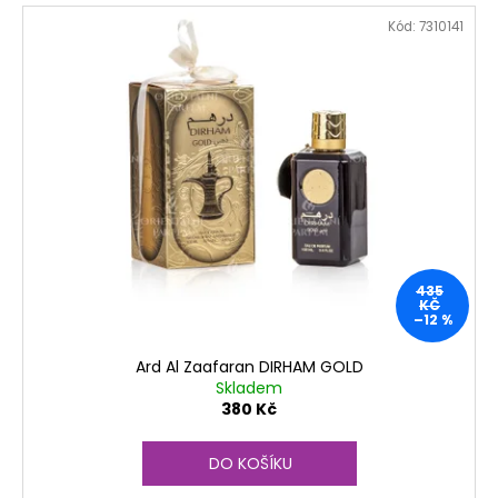
Kód:
7310141
435
KČ
–12 %
Ard Al Zaafaran DIRHAM GOLD
Skladem
380 Kč
DO KOŠÍKU