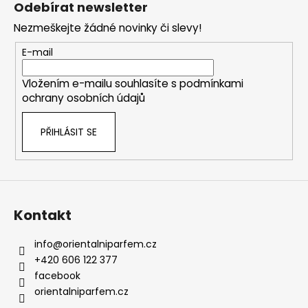
c
Odebírat newsletter
n
p
í
í
Nezmeškejte žádné novinky či slevy!
p
a
r
t
E-mail
v
í
k
Vložením e-mailu souhlasíte s
podmínkami
y
ochrany osobních údajů
v
ý
PŘIHLÁSIT SE
p
i
s
u
Kontakt
info
@
orientalniparfem.cz
+420 606 122 377
facebook
orientalniparfem.cz