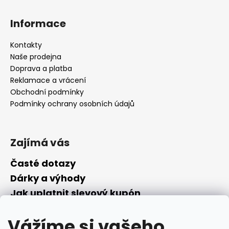
Informace
Kontakty
Naše prodejna
Doprava a platba
Reklamace a vrácení
Obchodní podmínky
Podmínky ochrany osobních údajů
Zajímá vás
Časté dotazy
Dárky a výhody
Jak uplatnit slevový kupón
Nepřevzetí objednávky na dobírku
Vážíme si vašeho
Převodník parfémů