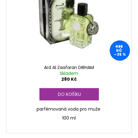
435
KČ
–35 %
Ard Al Zaafaran DIRHAM
Skladem
280 Kč
DO KOŠÍKU
parfémovaná voda pro muže
100 ml