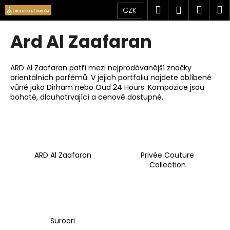
K
Přejít
Hledat
Náku
M
Přihlášen
CZK
na
o
obsah
Zpět
Zpět
košík
š
Ard Al Zaafaran
í
C
k
o
ARD Al Zaafaran patří mezi nejprodávanější značky
orientálních parfémů. V jejich portfoliu najdete oblíbené
p
vůně jako Dirham nebo Oud 24 Hours. Kompozice jsou
o
bohaté, dlouhotrvající a cenově dostupné.
t
ř
e
b
ARD Al Zaafaran
Privée Couture
u
Collection
j
e
t
e
Suroori
n