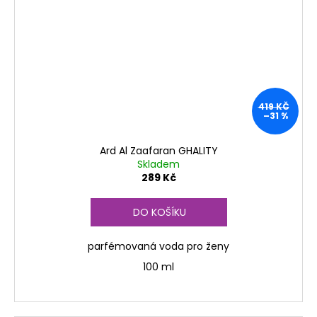
419 KČ
–31 %
Ard Al Zaafaran GHALITY
Skladem
289 Kč
DO KOŠÍKU
parfémovaná voda pro ženy
100 ml