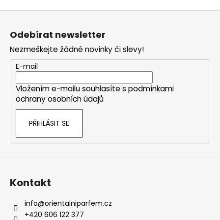
Z
á
Odebírat newsletter
p
Nezmeškejte žádné novinky či slevy!
a
t
E-mail
í
Vložením e-mailu souhlasíte s
podmínkami
ochrany osobních údajů
PŘIHLÁSIT SE
Kontakt
info
@
orientalniparfem.cz
+420 606 122 377