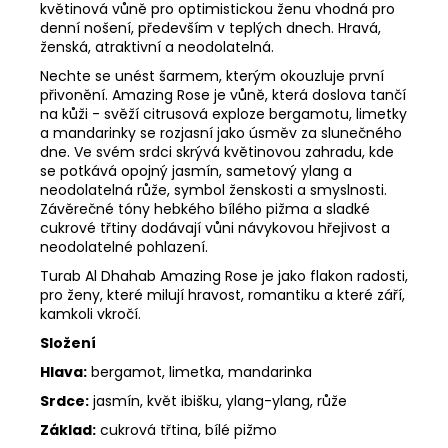
květinová vůně pro optimistickou ženu vhodná pro
denní nošení, především v teplých dnech. Hravá,
ženská, atraktivní a neodolatelná.
Nechte se unést šarmem, kterým okouzluje první
přivonění. Amazing Rose je vůně, která doslova tančí
na kůži - svěží citrusová exploze bergamotu, limetky
a mandarinky se rozjasní jako úsměv za slunečného
dne. Ve svém srdci skrývá květinovou zahradu, kde
se potkává opojný jasmín, sametový ylang a
neodolatelná růže, symbol ženskosti a smyslnosti.
Závěrečné tóny hebkého bílého pižma a sladké
cukrové třtiny dodávají vůni návykovou hřejivost a
neodolatelné pohlazení.
Turab Al Dhahab Amazing Rose je jako flakon radosti,
pro ženy, které milují hravost, romantiku a které září,
kamkoli vkročí.
Složení
Hlava:
bergamot, limetka, mandarinka
Srdce:
jasmín, květ ibišku, ylang-ylang, růže
Základ:
cukrová třtina, bílé pižmo