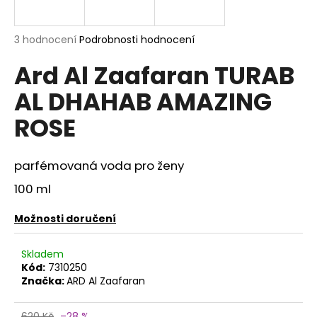
a
j
Průměrné
3 hodnocení
Podrobnosti hodnocení
í
hodnocení
Ard Al Zaafaran TURAB
produktu
t
je
?
AL DHAHAB AMAZING
5,0
z
ROSE
5
hvězdiček.
parfémovaná voda pro ženy
HLEDAT
100 ml
Možnosti doručení
D
o
Skladem
p
Kód:
7310250
o
Značka:
ARD Al Zaafaran
r
u
620 Kč
–28 %