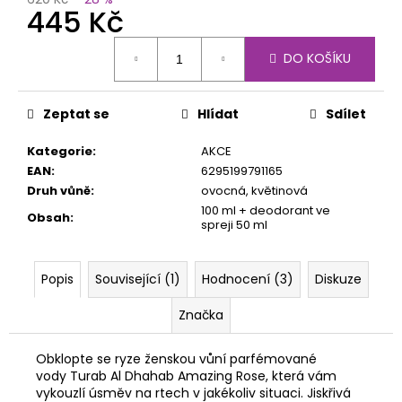
č
445 Kč
u
j
Měrná
DO KOŠÍKU
e
cena:
m
e
Zeptat se
Hlídat
Sdílet
Kategorie
:
AKCE
EAN
:
6295199791165
Druh vůně
:
ovocná, květinová
100 ml + deodorant ve
Obsah
:
spreji 50 ml
Popis
Související (1)
Hodnocení (3)
Diskuze
Značka
Obklopte se ryze ženskou vůní parfémované
vody Turab Al Dhahab Amazing Rose, která vám
vykouzlí úsměv na rtech v jakékoliv situaci. Jiskřivá