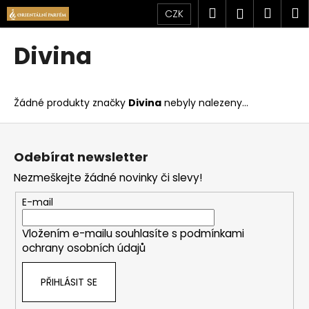
K
Přejít
Hledat
Náku
M
Přihlášen
CZK
na
o
obsah
Zpět
Zpět
košík
š
Divina
í
C
k
o
Žádné produkty značky
Divina
nebyly nalezeny...
p
o
Z
t
á
Odebírat newsletter
ř
p
Nezmeškejte žádné novinky či slevy!
e
a
b
t
E-mail
u
í
j
Vložením e-mailu souhlasíte s
podmínkami
ochrany osobních údajů
e
t
PŘIHLÁSIT SE
e
n