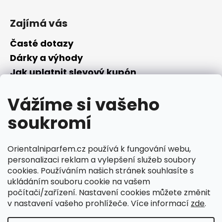
č
u
Zajímá vás
j
e
Časté dotazy
m
e
Dárky a výhody
Jak uplatnit slevový kupón
Nepřevzetí objednávky na dobírku
Vážíme si vašeho
Převodník parfémů
Parfémový slovníček
soukromí
Facebook
Orientalniparfem.cz používá k fungování webu,
personalizaci reklam a vylepšení služeb soubory
cookies. Používáním našich stránek souhlasíte s
ukládáním souboru cookie na vašem
počítači/zařízení. Nastavení cookies můžete změnit
v nastavení vašeho prohlížeče. Více informací
zde
.
Ciperka.cz