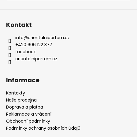
a
j
í
Kontakt
t
?
info
@
orientalniparfem.cz
+420 606 122 377
facebook
orientalniparfem.cz
HLEDAT
Informace
Kontakty
D
Naše prodejna
o
Doprava a platba
p
Reklamace a vrácení
o
Obchodní podmínky
r
Podmínky ochrany osobních údajů
u