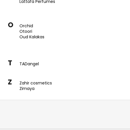
Lattafa Perfumes
O
Orchid
Otoori
Oud Kalakas
T
TADangel
Z
Zahir cosmetics
Zimaya