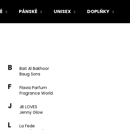
É
PÁNSKÉ
UNISEX
DOPLŇKY
Z
Co potřebujete najít?
HLEDAT
B
Bait Al Bakhoor
Baug Sons
Doporučujeme
F
Flavia Parfum
Fragrance World
J
JB LOVES
Jenny Glow
L
La Fede