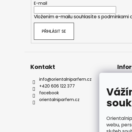
t
E-mail
í
Vložením e-mailu souhlasíte s
podmínkami o
PŘIHLÁSIT SE
Kontakt
Info
info
@
orientalniparfem.cz
Kont
+420 606 122 377
Naše
Váží
facebook
Dopr
souk
orientalniparfem.cz
Rekl
Obch
Podm
Orientalni
údaj
webu, pers
služeb sou