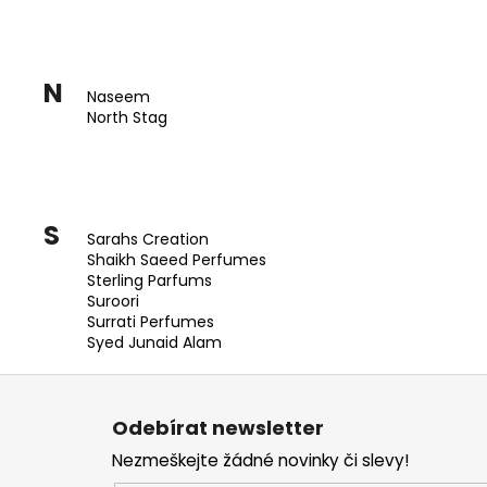
N
Naseem
North Stag
S
Sarahs Creation
Shaikh Saeed Perfumes
Sterling Parfums
Suroori
Surrati Perfumes
Syed Junaid Alam
Z
á
Odebírat newsletter
p
Nezmeškejte žádné novinky či slevy!
a