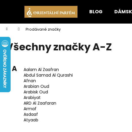
K
Přejít
na
o
BLOG
DÁMSK
obsah
Zpět
Zpět
š
do
do
í
Domů
Prodávané značky
k
obchodu
obchodu
Všechny značky A-Z
A
Aalam Al Zaafran
Abdul Samad Al Qurashi
Afnan
Arabian Oud
Arabisk Oud
Arabiyat
ARD Al Zaafaran
Armaf
Asdaaf
Atyaab