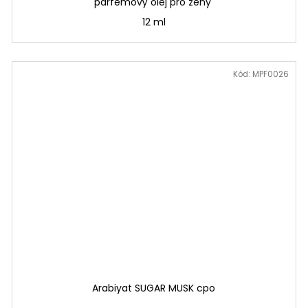
parfémový olej pro ženy
12 ml
Kód:
MPF0026
Arabiyat SUGAR MUSK cpo