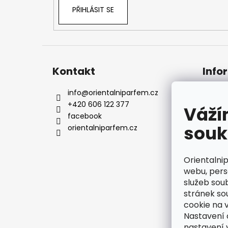
PŘIHLÁSIT SE
Kontakt
Info
info
@
orientalniparfem.cz
Kont
+420 606 122 377
Naše
Váží
facebook
Dopr
souk
orientalniparfem.cz
Rekl
Obch
Podm
Orientalni
údaj
webu, pers
služeb sou
stránek so
cookie na 
Nastavení 
nastavení 