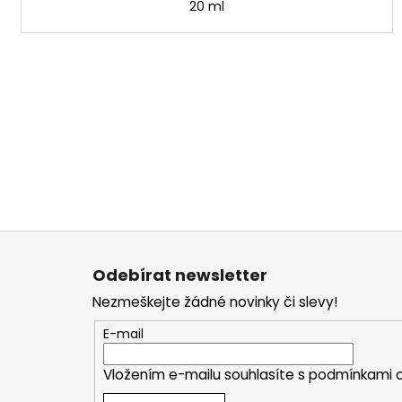
20 ml
Z
á
Odebírat newsletter
p
Nezmeškejte žádné novinky či slevy!
a
t
E-mail
í
Vložením e-mailu souhlasíte s
podmínkami o