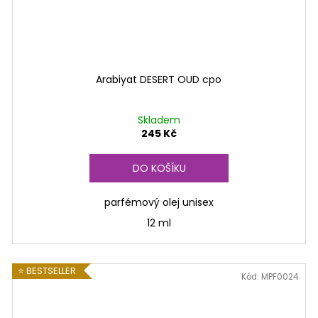
Arabiyat DESERT OUD cpo
Skladem
245 Kč
DO KOŠÍKU
parfémový olej unisex
12 ml
⭐ BESTSELLER
Kód:
MPF0024