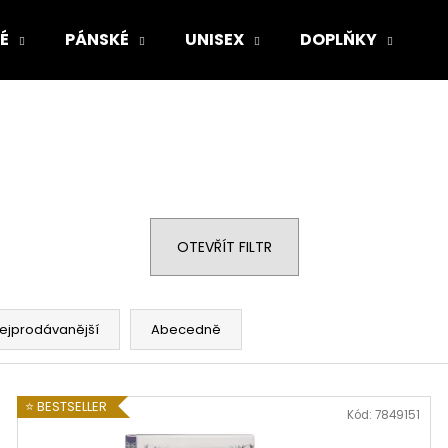
É
PÁNSKÉ
UNISEX
DOPLŇKY
Z
Co potřebujete najít?
HLEDAT
OTEVŘÍT FILTR
Doporučujeme
ejprodávanější
Abecedně
⭐ BESTSELLER
Kód:
7849151