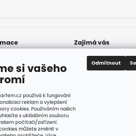
ý
p
i
s
u
rmace
Zajímá vás
Časté dotazy
akty
 prodejna
Odmítnout
S
Dárky a výhody
me si vašeho
ava a platba
Jak uplatnit slevový
romí
amace a vrácení
kupón
odní podmínky
Nepřevzetí objednáv
ínky ochrany osobních
dobírku
parfem.cz používá k fungování
ů
Převodník parfémů
onalizaci reklam a vylepšení
bory cookies. Používáním našich
Parfémový slovníček
uhlasíte s ukládáním souboru
vašem počítači/zařízení.
cookies můžete změnit v
Ciperka.cz
vašeho prohlížeče. Více