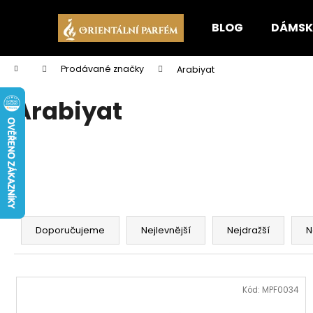
K
Přejít
na
o
BLOG
DÁMSK
obsah
Zpět
Zpět
š
do
do
í
Domů
Prodávané značky
Arabiyat
k
obchodu
obchodu
Arabiyat
Ř
a
Doporučujeme
Nejlevnější
Nejdražší
N
z
e
V
n
ý
Kód:
MPF0034
í
p