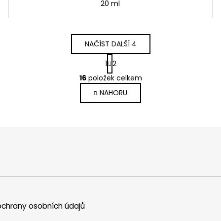
20 ml
NAČÍST DALŠÍ 4
S
1
2
t
O
r
16
položek celkem
v
á
NAHORU
l
n
k
á
o
d
v
a
á
c
n
í
í
p
r
v
k
y
chrany osobních údajů
v