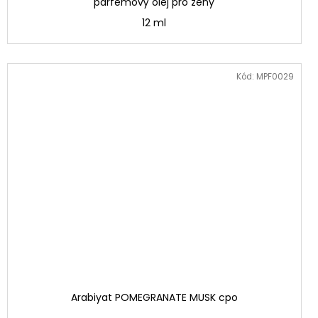
parfémový olej pro ženy
12 ml
Kód:
MPF0029
Arabiyat POMEGRANATE MUSK cpo