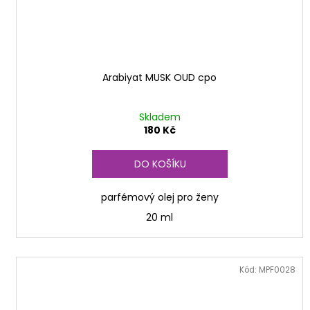
Arabiyat MUSK OUD cpo
Skladem
180 Kč
DO KOŠÍKU
parfémový olej pro ženy
20 ml
Kód:
MPF0028