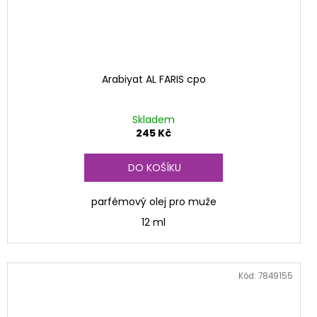
Arabiyat AL FARIS cpo
Skladem
245 Kč
DO KOŠÍKU
parfémový olej pro muže
12 ml
Kód:
7849155