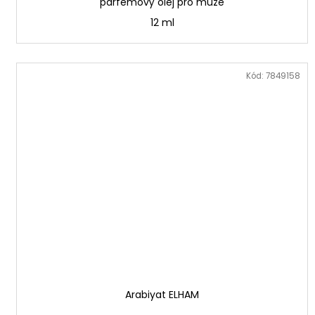
parfémový olej pro muže
12 ml
Kód:
7849158
Arabiyat ELHAM