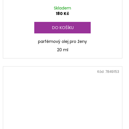
Skladem
180 Kč
DO KOŠÍKU
parfémový olej pro ženy
20 ml
Kód:
7849153