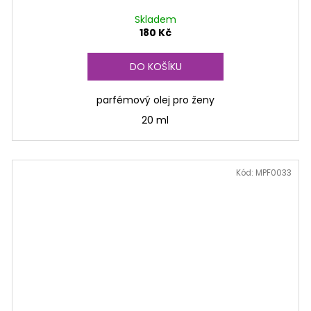
Skladem
180 Kč
DO KOŠÍKU
parfémový olej pro ženy
20 ml
Kód:
MPF0033