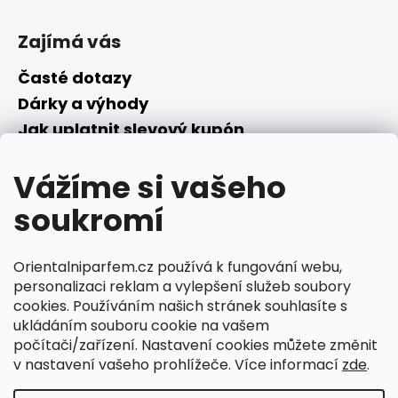
č
u
Zajímá vás
j
e
Časté dotazy
m
e
Dárky a výhody
Jak uplatnit slevový kupón
Nepřevzetí objednávky na dobírku
Vážíme si vašeho
Převodník parfémů
Parfémový slovníček
soukromí
Facebook
Orientalniparfem.cz používá k fungování webu,
personalizaci reklam a vylepšení služeb soubory
cookies. Používáním našich stránek souhlasíte s
ukládáním souboru cookie na vašem
počítači/zařízení. Nastavení cookies můžete změnit
v nastavení vašeho prohlížeče. Více informací
zde
.
Ciperka.cz