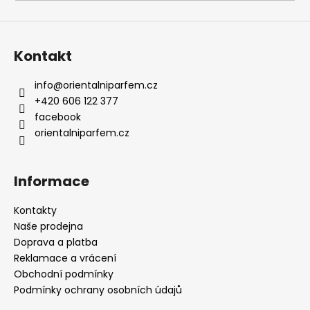
a
j
í
Kontakt
t
?
info
@
orientalniparfem.cz
+420 606 122 377
facebook
orientalniparfem.cz
HLEDAT
Informace
Kontakty
D
Naše prodejna
o
Doprava a platba
p
Reklamace a vrácení
o
Obchodní podmínky
r
Podmínky ochrany osobních údajů
u