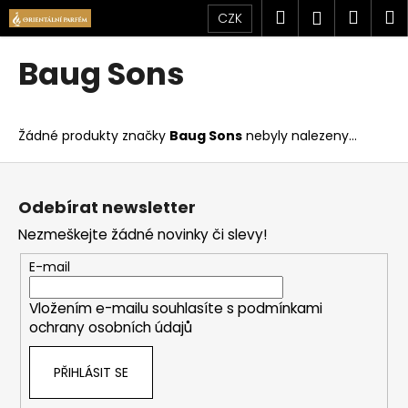
K
Přejít
Hledat
Náku
M
Přihlášen
CZK
na
o
obsah
Zpět
Zpět
košík
š
Baug Sons
í
C
k
o
Žádné produkty značky
Baug Sons
nebyly nalezeny...
p
o
Z
t
á
Odebírat newsletter
ř
p
Nezmeškejte žádné novinky či slevy!
e
a
b
t
E-mail
u
í
j
Vložením e-mailu souhlasíte s
podmínkami
ochrany osobních údajů
e
t
PŘIHLÁSIT SE
e
n