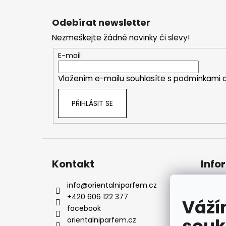
Z
á
Odebírat newsletter
p
Nezmeškejte žádné novinky či slevy!
a
t
E-mail
í
Vložením e-mailu souhlasíte s
podmínkami o
PŘIHLÁSIT SE
Kontakt
Info
info
@
orientalniparfem.cz
Kont
+420 606 122 377
Naše
Váží
facebook
Dopr
orientalniparfem.cz
Rekl