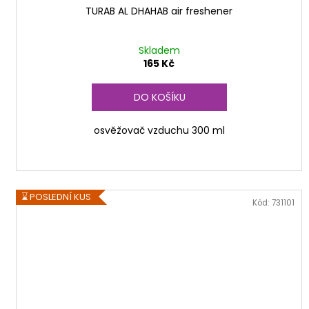
TURAB AL DHAHAB air freshener
Skladem
165 Kč
DO KOŠÍKU
osvěžovač vzduchu 300 ml
⌛ POSLEDNÍ KUS
Kód:
731101