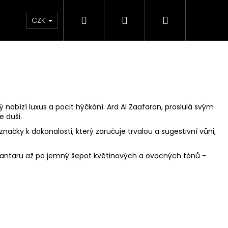
Hledat
Přihlášení
Nákupní
NAČKY
RODINY VŮNÍ
AKCE
Hodnocen
CZK
košík
 nabízí luxus a pocit hýčkání. Ard Al Zaafaran, proslulá svým
e duši.
ačky k dokonalosti, který zaručuje trvalou a sugestivní vůni,
a jantaru až po jemný šepot květinových a ovocných tónů -