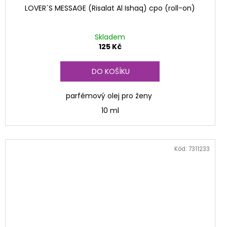
LOVER´S MESSAGE (Risalat Al Ishaq) cpo (roll-on)
Skladem
125 Kč
DO KOŠÍKU
parfémový olej pro ženy
10 ml
Kód:
7311233