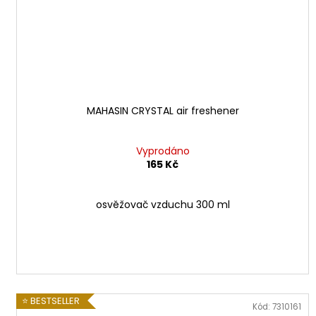
MAHASIN CRYSTAL air freshener
Vyprodáno
165 Kč
osvěžovač vzduchu 300 ml
⭐ BESTSELLER
Kód:
7310161