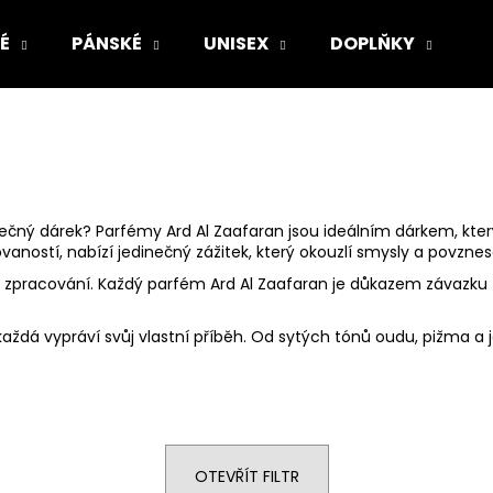
É
PÁNSKÉ
UNISEX
DOPLŇKY
Z
Co potřebujete najít?
HLEDAT
mečný dárek? Parfémy Ard Al Zaafaran jsou ideálním dárkem, který
vaností, nabízí jedinečný zážitek, který okouzlí smysly a povznes
o zpracování. Každý parfém Ard Al Zaafaran je důkazem závazku zn
Doporučujeme
každá vypráví svůj vlastní příběh. Od sytých tónů oudu, pižma 
OTEVŘÍT FILTR