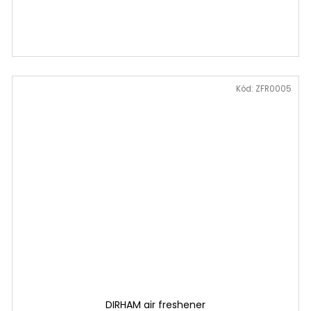
Kód:
ZFR0005
DIRHAM air freshener