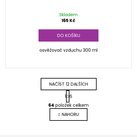
Skladem
165 Kč
DO KOŠÍKU
osvěžovač vzduchu 300 ml
NAČÍST 12 DALŠÍCH
S
1
6
t
O
r
64
položek celkem
v
á
NAHORU
l
n
k
á
o
d
v
a