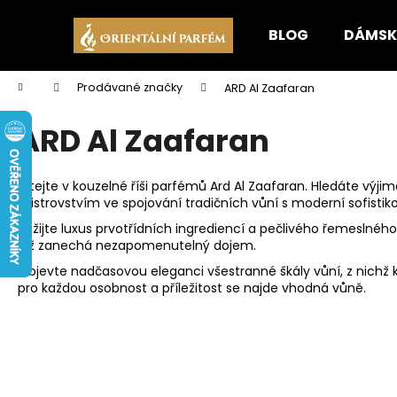
K
Přejít
na
o
BLOG
DÁMSK
obsah
Zpět
Zpět
š
do
do
í
Domů
Prodávané značky
ARD Al Zaafaran
k
obchodu
obchodu
ARD Al Zaafaran
Vítejte v kouzelné říši parfémů Ard Al Zaafaran. Hledáte výji
mistrovstvím ve spojování tradičních vůní s moderní sofistiko
Zažijte luxus prvotřídních ingrediencí a pečlivého řemeslnéh
jež zanechá nezapomenutelný dojem.
Objevte nadčasovou eleganci všestranné škály vůní, z nichž 
pro každou osobnost a příležitost se najde vhodná vůně.