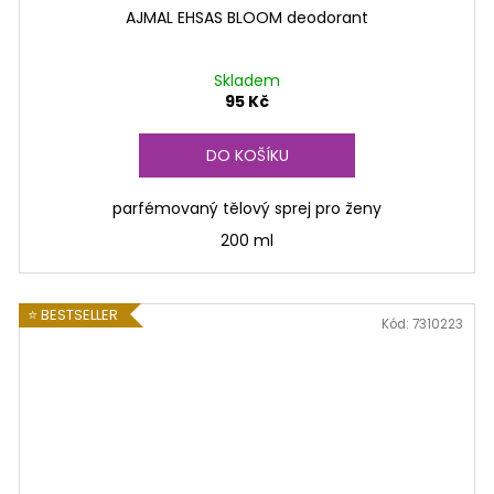
AJMAL EHSAS BLOOM deodorant
Skladem
95 Kč
DO KOŠÍKU
parfémovaný tělový sprej pro ženy
200 ml
⭐ BESTSELLER
Kód:
7310223