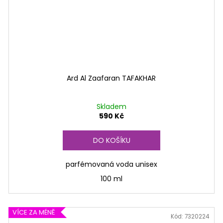
Ard Al Zaafaran TAFAKHAR
Skladem
590 Kč
DO KOŠÍKU
parfémovaná voda unisex
100 ml
VÍCE ZA MÉNĚ
Kód:
7320224