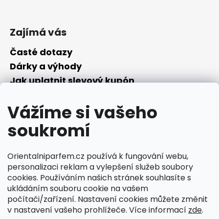
č
u
j
Zajímá vás
e
m
Časté dotazy
e
Dárky a výhody
Jak uplatnit slevový kupón
Nepřevzetí objednávky na dobírku
Vážíme si vašeho
Převodník parfémů
Parfémový slovníček
soukromí
Facebook
Orientalniparfem.cz používá k fungování webu,
personalizaci reklam a vylepšení služeb soubory
cookies. Používáním našich stránek souhlasíte s
ukládáním souboru cookie na vašem
počítači/zařízení. Nastavení cookies můžete změnit
v nastavení vašeho prohlížeče. Více informací
zde
.
Ciperka.cz