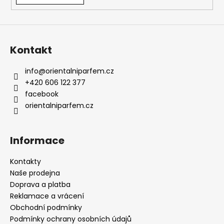
a
j
í
Kontakt
t
?
info
@
orientalniparfem.cz
+420 606 122 377
facebook
orientalniparfem.cz
HLEDAT
Informace
D
Kontakty
o
Naše prodejna
p
Doprava a platba
o
Reklamace a vrácení
r
Obchodní podmínky
u
Podmínky ochrany osobních údajů