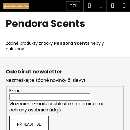
K
Přejít
Hledat
Náku
M
Přihlášen
CZK
na
o
obsah
Zpět
Zpět
košík
š
Pendora Scents
í
C
k
o
Žádné produkty značky
Pendora Scents
nebyly
p
nalezeny...
o
Z
t
á
ř
Odebírat newsletter
p
e
Nezmeškejte žádné novinky či slevy!
a
b
t
u
E-mail
í
j
Vložením e-mailu souhlasíte s
podmínkami
e
ochrany osobních údajů
t
e
PŘIHLÁSIT SE
n