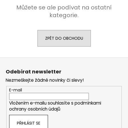
a
Můžete se ale podívat na ostatní
j
kategorie.
í
t
?
ZPĚT DO OBCHODU
Z
HLEDAT
á
Odebírat newsletter
p
Nezmeškejte žádné novinky či slevy!
a
t
D
E-mail
í
o
p
Vložením e-mailu souhlasíte s
podmínkami
o
ochrany osobních údajů
r
u
PŘIHLÁSIT SE