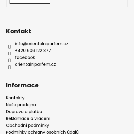
č
u
j
e
m
Kontakt
e
info
@
orientalniparfem.cz
+420 606 122 377
facebook
orientalniparfem.cz
Informace
Kontakty
Naše prodejna
Doprava a platba
Reklamace a vrácení
Obchodní podmínky
Podmínky ochrany osobních údajů