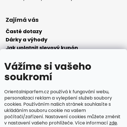
Zajímá vás
Časté dotazy
Dárky a výhody
Jak uplatnit slevový kupón
Nepřevzetí objednávky na dobírku
Vážíme si vašeho
Převodník parfémů
Parfémový slovníček
soukromí
Facebook
Orientalniparfem.cz používá k fungování webu,
personalizaci reklam a vylepšení služeb soubory
cookies. Používáním našich stránek souhlasíte s
ukládáním souboru cookie na vašem
počítači/zařízení. Nastavení cookies můžete změnit
Ciperka.cz
v nastavení vašeho prohlížeče. Více informací
zde
.