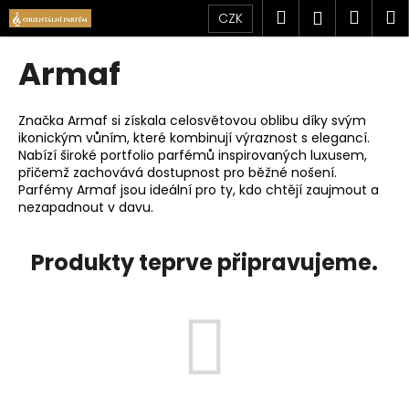
K
Přejít
Hledat
Náku
M
Přihlášen
CZK
na
o
obsah
Zpět
Zpět
košík
š
Armaf
í
C
k
o
Značka Armaf si získala celosvětovou oblibu díky svým
ikonickým vůním, které kombinují výraznost s elegancí.
p
Nabízí široké portfolio parfémů inspirovaných luxusem,
o
přičemž zachovává dostupnost pro běžné nošení.
t
Parfémy Armaf jsou ideální pro ty, kdo chtějí zaujmout a
nezapadnout v davu.
ř
e
Produkty teprve připravujeme.
b
u
j
e
t
e
n