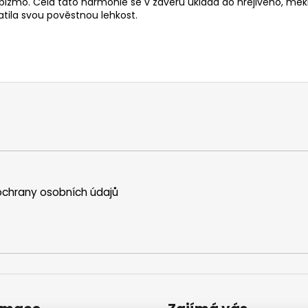
ižmo. Celá tato harmonie se v závěru ukládá do hřejivého, měk
ratila svou pověstnou lehkost.
chrany osobních údajů