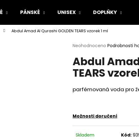
É
PÁNSKÉ
UNISEX
DOPLŇKY
Z
Abdul Amad Al Qurashi GOLDEN TEARS vzorek 1 ml
Co potřebujete najít?
Průměrné
Neohodnoceno
Podrobnosti h
hodnocení
Abdul Amad
produktu
HLEDAT
je
TEARS vzorek
0,0
z
5
Doporučujeme
hvězdiček.
parfémovaná voda pro ž
Možnosti doručení
Skladem
Kód:
93