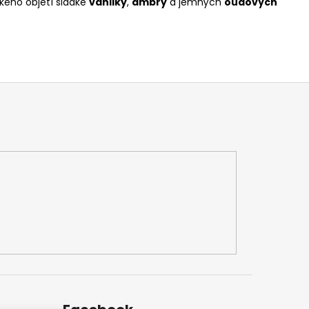
kého objetí sladké
vanilky
,
ambry
a jemných
oudových