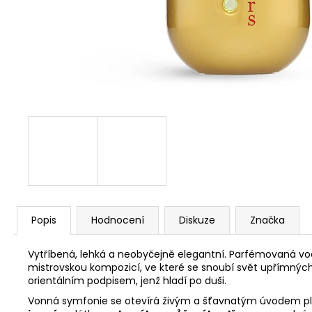
Popis
Hodnocení
Diskuze
Značka
Vytříbená, lehká a neobyčejně elegantní. Parfémovaná v
mistrovskou kompozicí, ve které se snoubí svět upřímných p
orientálním podpisem, jenž hladí po duši.
Vonná symfonie se otevírá živým a šťavnatým úvodem 