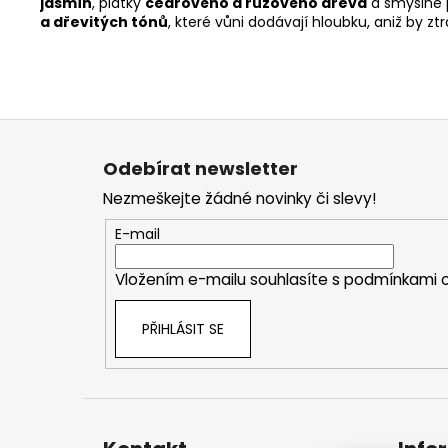
jasmín
, plátky
cedrového a růžového dřeva
a smyslné p
a dřevitých tónů
, které vůni dodávají hloubku, aniž by zt
Z
á
Odebírat newsletter
p
Nezmeškejte žádné novinky či slevy!
a
t
E-mail
í
Vložením e-mailu souhlasíte s
podmínkami o
PŘIHLÁSIT SE