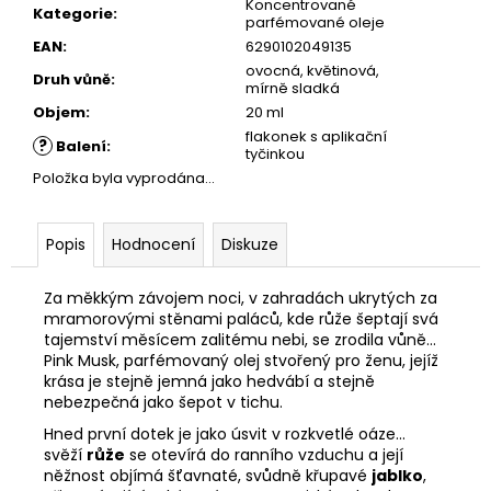
č
Koncentrované
Kategorie
:
parfémované oleje
u
EAN
:
6290102049135
j
ovocná, květinová,
e
Druh vůně
:
mírně sladká
m
Objem
:
20 ml
e
flakonek s aplikační
?
Balení
:
tyčinkou
Položka byla vyprodána…
Popis
Hodnocení
Diskuze
Za měkkým závojem noci, v zahradách ukrytých za
mramorovými stěnami paláců, kde růže šeptají svá
tajemství měsícem zalitému nebi, se zrodila vůně...
Pink Musk, parfémovaný olej stvořený pro ženu, jejíž
krása je stejně jemná jako hedvábí a stejně
nebezpečná jako šepot v tichu.
Hned první dotek je jako úsvit v rozkvetlé oáze...
svěží
růže
se otevírá do ranního vzduchu a její
něžnost objímá šťavnaté, svůdně křupavé
jablko
,