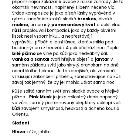
připomínající zakázané ovoce z rajské zahrady. Je to
okamžik nevinnosti, naplněný slibem něčeho víc.
Srdce kompozice je jako píseň lásky vyprávěná v
rytmu tanečních kroků: sladká
broskev
, divoká
malina
, omamný
pomerančový květ
a další vlna
růží
proplouvají kompozicí, jako by každý okvětní
lístek nesl vzpomínku... a nepřestávájí
vyprávět... příběh o letní lásce, která vznikla pod
baldachýnem z hedvábí. A pak přichází noc. Teplé
bílé pižmo
se vine po kůži jako hedvábný šál,
vanilka
a
santal
tvoří hřejivé objetí, a
jantar
v
samém základu svítí jako skrytý drahokam na dně
orientálního flakonu. Je to konejšivé, ale zároveň
vzrušující zakončení příběhu, zanechávajíce na kůži
závoj tak jemný, že by jej mohla utkat sama noc.
Růže zalitá ranním světlem, sladké ovoce a hřejivé
pižmo...
Pink Musk
je jako milostný dopis napsaný
ve vůni. Jemný parfémovaný olej, který obklopí vaši
kůži závojem smyslnosti, hebkosti a tichého kouzla
Orientu.
Složení
Hlava:
růže, jablko