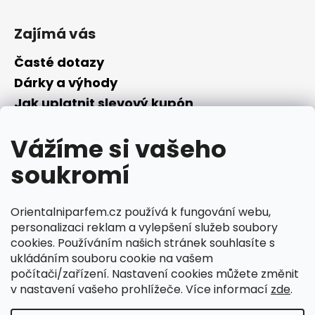
Zajímá vás
Časté dotazy
Dárky a výhody
Jak uplatnit slevový kupón
Nepřevzetí objednávky na dobírku
Vážíme si vašeho
Převodník parfémů
Parfémový slovníček
soukromí
Facebook
Orientalniparfem.cz používá k fungování webu,
personalizaci reklam a vylepšení služeb soubory
cookies. Používáním našich stránek souhlasíte s
ukládáním souboru cookie na vašem
počítači/zařízení. Nastavení cookies můžete změnit
Ciperka.cz
v nastavení vašeho prohlížeče. Více informací
zde
.