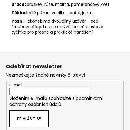
Srdce:
broskev, růže, malina, pomerančový květ
Základ:
bílé pižmo, vanilka, santal, jantar
Pozn.
Flakonek má dvoudílný uzávěr - pod
šroubovací krytkou se ukrývá jemná plastová
tyčinka pro přesné a praktické nanášení.
Z
á
Odebírat newsletter
p
Nezmeškejte žádné novinky či slevy!
a
t
E-mail
í
Vložením e-mailu souhlasíte s
podmínkami
ochrany osobních údajů
PŘIHLÁSIT SE