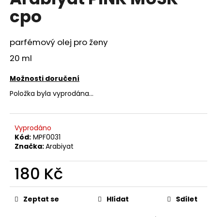
je
a
cpo
0,0
z
j
5
í
hvězdiček.
parfémový olej pro ženy
t
20 ml
?
Možnosti doručení
Položka byla vyprodána…
HLEDAT
Vyprodáno
Kód:
MPF0031
Značka:
Arabiyat
D
o
180 Kč
p
o
Měrná
cena:
r
Zeptat se
Hlídat
Sdílet
u