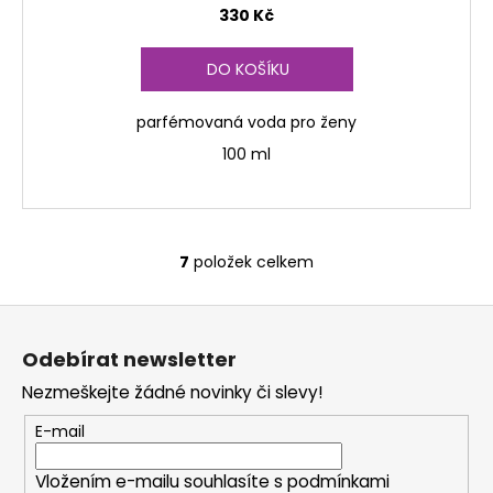
330 Kč
DO KOŠÍKU
parfémovaná voda pro ženy
100 ml
7
položek celkem
O
v
Z
l
á
á
Odebírat newsletter
d
p
a
Nezmeškejte žádné novinky či slevy!
a
c
t
E-mail
í
í
p
Vložením e-mailu souhlasíte s
podmínkami
r