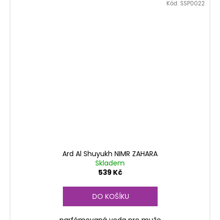
Kód:
SSP0022
Ard Al Shuyukh NIMR ZAHARA
Skladem
539 Kč
DO KOŠÍKU
parfémovaná voda pro muže