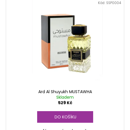
č
Kód:
SSP0004
u
j
e
m
e
Ard Al Shuyukh MUSTAWHA
Skladem
529 Kč
DO KOŠÍKU