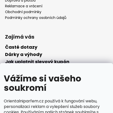
Doprava a platba
Reklamace a vrácení
Obchodní podmínky
Podmínky ochrany osobních údajů
Zajímá vás
Časté dotazy
Dárky a výhody
Jak uplatnit slevový kupón
Nepřevzetí objednávky na dobírku
Vážíme si vašeho
Převodník parfémů
Parfémový slovníček
soukromí
Facebook
Orientalniparfem.cz používá k fungování webu,
personalizaci reklam a vylepšení služeb soubory
cookies. Používáním našich stránek souhlasíte s