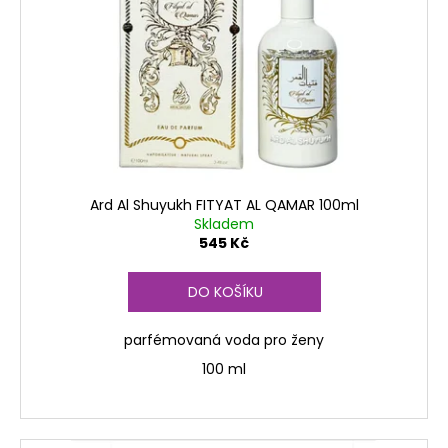
p
ů
a
r
j
o
í
d
t
u
?
k
t
ů
Ard Al Shuyukh FITYAT AL QAMAR 100ml
Skladem
HLEDAT
545 Kč
DO KOŠÍKU
D
o
parfémovaná voda pro ženy
p
100 ml
o
r
u