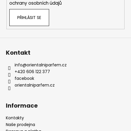
ochrany osobních údajů
v
k
PŘIHLÁSIT SE
y
v
ý
p
i
s
Kontakt
u
info
@
orientalniparfem.cz
+420 606 122 377
facebook
orientalniparfem.cz
Informace
Kontakty
Naše prodejna