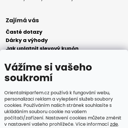
Zajímá vás
Časté dotazy
Dárky a výhody
Jak uplatnit slevový kupón
Nepřevzetí objednávky na dobírku
Vážíme si vašeho
Převodník parfémů
Parfémový slovníček
soukromí
Facebook
Orientalniparfem.cz používá k fungování webu,
personalizaci reklam a vylepšení služeb soubory
cookies. Používáním našich stránek souhlasíte s
ukládáním souboru cookie na vašem
počítači/zařízení. Nastavení cookies můžete změnit
Ciperka.cz
v nastavení vašeho prohlížeče. Více informací
zde
.