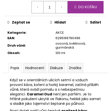
č
Měrná
u
DO KOŠÍKU
cena:
j
e
m
Zeptat se
Hlídat
Sdílet
e
Kategorie
:
AKCE
EAN
:
6295199790496
ovocná, květinová,
Druh vůně
:
gurmánská
Obsah
:
100 ml
Popis
Hodnocení
Diskuze
Značka
Když se v orientálních ulicích setmí a vzduch
provoní káva, koření a horký karamel, začíná příběh
vůně, která svádí pomalu a s nebezpečnou
elegancí.
Caramel Oud
není jen parfém. Je to
hříšné pokušení ukryté ve flakonu, hebké jako samet
a sladké jako tajemství šeptané po půlnoci.
První dotek patří vůni čerstvě
pražené kávy
,