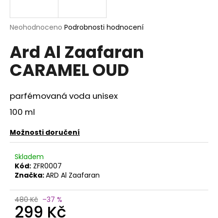
a
j
Průměrné
Neohodnoceno
Podrobnosti hodnocení
í
hodnocení
Ard Al Zaafaran
produktu
t
je
?
CARAMEL OUD
0,0
z
5
hvězdiček.
parfémovaná voda unisex
100 ml
HLEDAT
Možnosti doručení
D
Skladem
o
Kód:
ZFR0007
p
Značka:
ARD Al Zaafaran
o
r
480 Kč
–37 %
299 Kč
u