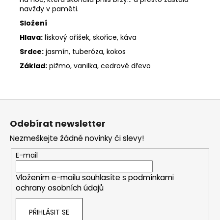
navždy v paměti.
Složení
Hlava:
lískový oříšek, skořice, káva
Srdce:
jasmín, tuberóza, kokos
Základ:
pižmo, vanilka, cedrové dřevo
Z
á
Odebírat newsletter
p
Nezmeškejte žádné novinky či slevy!
a
t
E-mail
í
Vložením e-mailu souhlasíte s
podmínkami
ochrany osobních údajů
PŘIHLÁSIT SE