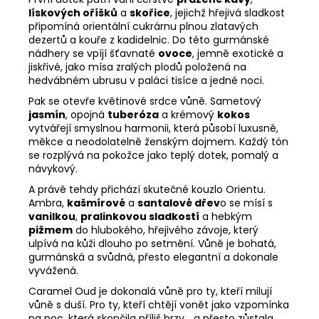
lískových oříšků
a
skořice
, jejichž hřejivá sladkost
připomíná orientální cukrárnu plnou zlatavých
dezertů a kouře z kadidelnic. Do této gurmánské
nádhery se vpíjí šťavnaté
ovoce
, jemně exotické a
jiskřivé, jako mísa zralých plodů položená na
hedvábném ubrusu v paláci tisíce a jedné noci.
Pak se otevře květinové srdce vůně. Sametový
jasmín
, opojná
tuberóza
a krémový
kokos
vytvářejí smyslnou harmonii, která působí luxusně,
měkce a neodolatelně ženským dojmem. Každý tón
se rozplývá na pokožce jako teplý dotek, pomalý a
návykový.
A právě tehdy přichází skutečné kouzlo Orientu.
Ambra,
kašmírové
a
santalové dřev
o se mísí s
vanilkou
,
pralinkovou sladkostí
a hebkým
pižmem
do hlubokého, hřejivého závoje, který
ulpívá na kůži dlouho po setmění. Vůně je bohatá,
gurmánská a svůdná, přesto elegantní a dokonale
vyvážená.
Caramel Oud je dokonalá vůně pro ty, kteří milují
vůně s duší. Pro ty, kteří chtějí vonět jako vzpomínka
na noc, která skončila příliš brzy… a přesto zůstala