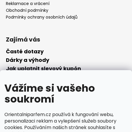
Reklamace a vrácení
Obchodní podmínky
Podmínky ochrany osobních údajů
Zajímá vás
Časté dotazy
Dárky a výhody
Jak uplatnit slevový kupón
Nepřevzetí objednávky na dobírku
Vážíme si vašeho
Převodník parfémů
Parfémový slovníček
soukromí
Facebook
Orientalniparfem.cz používá k fungování webu,
personalizaci reklam a vylepšení služeb soubory
cookies. Používáním našich stránek souhlasíte s