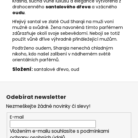
Krásná, suchá vůně luxusu a elegance vytvořená z
drahocenného
santalového dřeva
a vzácného
oudu
.
Hřejivý santal ve zlaté Oud Sharqii na muži voní
mužně a svůdně. Žena navoněná tímto parfémem
zdůrazňuje okolí svoje sebevědomí. Nebojí se totiž
použít vůně dříve výhradně přináležející mužům.
Podtrženo oudem, Sharqia nenechá chladným
nikoho, kdo našel zalíbení v nádherném světě
orientálních parfémů.
Složení:
santalové dřevo, oud
Z
á
Odebírat newsletter
p
Nezmeškejte žádné novinky či slevy!
a
t
E-mail
í
Vložením e-mailu souhlasíte s
podmínkami
ochrany osobních údajů