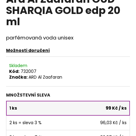
je
a
SHARQIA GOLD edp 20
0,0
z
j
ml
5
í
hvězdiček.
t
parfémovaná voda unisex
?
Možnosti doručení
Skladem
HLEDAT
Kód:
732007
Značka:
ARD Al Zaafaran
MNOŽSTEVNÍ SLEVA
D
o
1 ks
99 Kč
/ ks
p
o
r
2 ks = sleva 3 %
96,03 Kč
/ ks
u