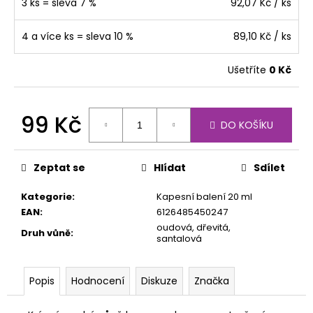
č
3 ks = sleva 7 %
92,07 Kč
/ ks
u
j
4 a více ks = sleva 10 %
89,10 Kč
/ ks
e
m
Ušetříte
0 Kč
e
99 Kč
DO KOŠÍKU
Měrná
cena:
Zeptat se
Hlídat
Sdílet
Kategorie
:
Kapesní balení 20 ml
EAN
:
6126485450247
oudová, dřevitá,
Druh vůně
:
santalová
Popis
Hodnocení
Diskuze
Značka