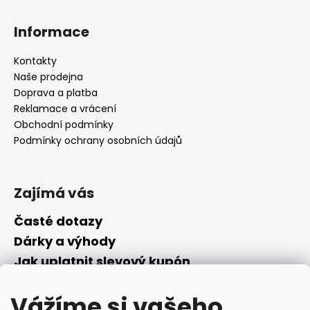
Informace
Kontakty
Naše prodejna
Doprava a platba
Reklamace a vrácení
Obchodní podmínky
Podmínky ochrany osobních údajů
Zajímá vás
Časté dotazy
Dárky a výhody
Jak uplatnit slevový kupón
Nepřevzetí objednávky na dobírku
Vážíme si vašeho
Převodník parfémů