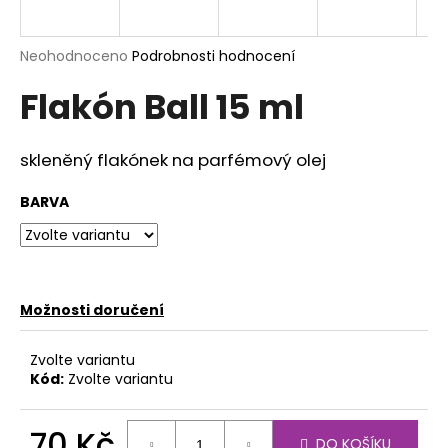
a
j
Průměrné
Neohodnoceno
Podrobnosti hodnocení
í
hodnocení
Flakón Ball 15 ml
produktu
t
je
?
0,0
z
skleněný flakónek na parfémový olej
5
hvězdiček.
BARVA
HLEDAT
Možnosti doručení
D
o
p
Zvolte variantu
Kód:
Zvolte variantu
o
r
u
70 Kč
DO KOŠÍKU