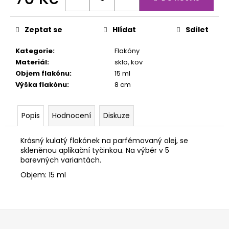
č
Měrná
u
cena:
j
Zeptat se
Hlídat
Sdílet
e
m
Kategorie
:
Flakóny
e
Materiál
:
sklo, kov
Objem flakónu
:
15 ml
Výška flakónu
:
8 cm
Popis
Hodnocení
Diskuze
Krásný kulatý flakónek na parfémovaný olej, se
skleněnou aplikační tyčinkou. Na výběr v 5
barevných variantách.
Objem: 15 ml
Z