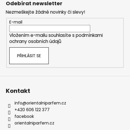
á
Odebírat newsletter
p
Nezmeškejte žádné novinky či slevy!
a
t
E-mail
í
Vložením e-mailu souhlasíte s
podmínkami
ochrany osobních údajů
PŘIHLÁSIT SE
Kontakt
info
@
orientalniparfem.cz
+420 606 122 377
facebook
orientalniparfem.cz