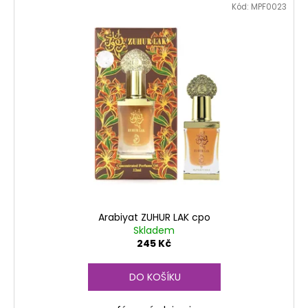
č
Kód:
MPF0023
u
j
e
m
e
Arabiyat ZUHUR LAK cpo
Skladem
245 Kč
DO KOŠÍKU