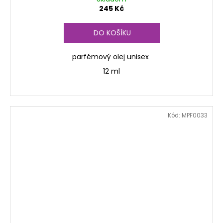
245 Kč
DO KOŠÍKU
parfémový olej unisex
12 ml
Kód:
MPF0033