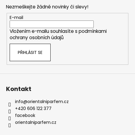
d
p
a
Nezmeškejte žádné novinky či slevy!
a
c
t
E-mail
í
í
p
Vložením e-mailu souhlasíte s
podmínkami
r
ochrany osobních údajů
v
k
PŘIHLÁSIT SE
y
v
ý
p
i
s
Kontakt
u
info
@
orientalniparfem.cz
+420 606 122 377
facebook
orientalniparfem.cz