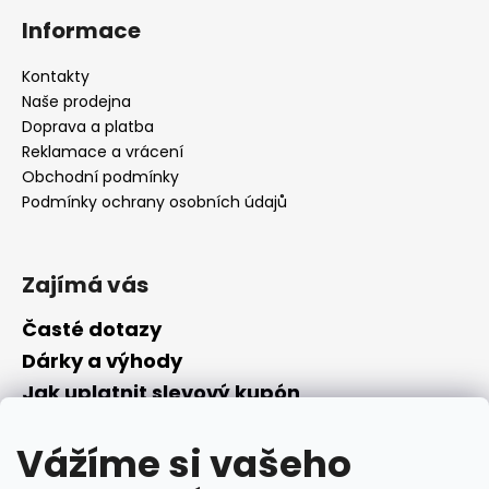
Informace
Kontakty
Naše prodejna
Doprava a platba
Reklamace a vrácení
Obchodní podmínky
Podmínky ochrany osobních údajů
Zajímá vás
Časté dotazy
Dárky a výhody
Jak uplatnit slevový kupón
Nepřevzetí objednávky na dobírku
Vážíme si vašeho
Převodník parfémů
Parfémový slovníček