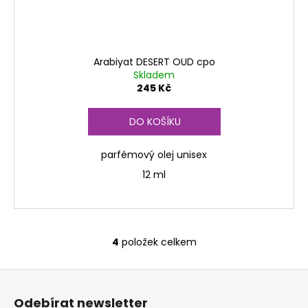
Arabiyat DESERT OUD cpo
Skladem
245 Kč
DO KOŠÍKU
parfémový olej unisex
12 ml
4
položek celkem
O
v
Z
l
á
á
Odebírat newsletter