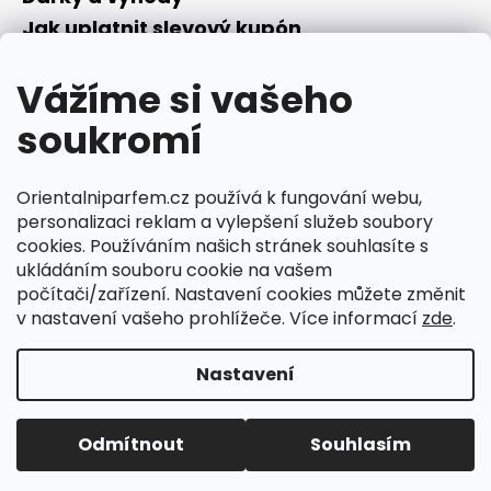
Jak uplatnit slevový kupón
Nepřevzetí objednávky na dobírku
Vážíme si vašeho
Převodník parfémů
Parfémový slovníček
soukromí
Facebook
Orientalniparfem.cz používá k fungování webu,
personalizaci reklam a vylepšení služeb soubory
cookies. Používáním našich stránek souhlasíte s
ukládáním souboru cookie na vašem
počítači/zařízení. Nastavení cookies můžete změnit
v nastavení vašeho prohlížeče. Více informací
zde
.
Ciperka.cz
Nastavení
Vytvořil Shoptet
🕒 Otevírací doba v roce 2026: Po–Čt 7:30–16:00. V pátek
Copyright 2026
Orientalniparfem.cz
. Všechna práva
jsme na home office, k dispozici na telefonu 📞 +420 606
Odmítnout
Souhlasím
vyhrazena.
Upravit nastavení cookies
122 377