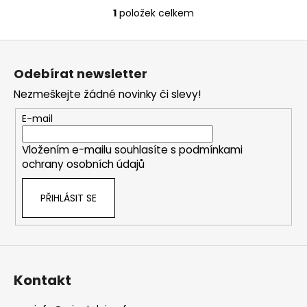
č
1
položek celkem
u
O
j
v
Z
e
l
m
á
á
Odebírat newsletter
e
d
p
a
Nezmeškejte žádné novinky či slevy!
a
c
t
E-mail
í
í
p
Vložením e-mailu souhlasíte s
podmínkami
r
ochrany osobních údajů
v
k
PŘIHLÁSIT SE
y
v
ý
p
i
s
Kontakt
u