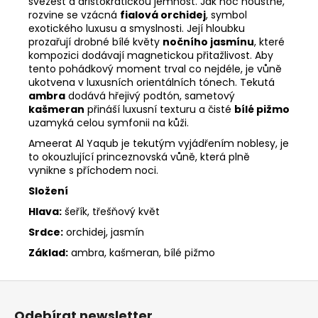
svěžest a aristokratickou jemnost. Jak noc houstne,
rozvine se vzácná
fialová orchidej
, symbol
exotického luxusu a smyslnosti. Její hloubku
prozařují drobné bílé květy
nočního jasmínu
, které
kompozici dodávají magnetickou přitažlivost. Aby
tento pohádkový moment trval co nejdéle, je vůně
ukotvena v luxusních orientálních tónech. Tekutá
ambra
dodává hřejivý podtón, sametový
kašmeran
přináší luxusní texturu a čisté
bílé pižmo
uzamyká celou symfonii na kůži.
Ameerat Al Yaqub je tekutým vyjádřením noblesy, je
to okouzlující princeznovská vůně, která plně
vynikne s příchodem noci.
Složení
Hlava:
šeřík, třešňový květ
Srdce:
orchidej, jasmín
Základ:
ambra, kašmeran, bílé pižmo
Z
á
Odebírat newsletter