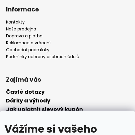
Informace
Kontakty
Naše prodejna
Doprava a platba
Reklamace a vrácení
Obchodní podmínky
Podmínky ochrany osobních údajů
Zajímá vás
Časté dotazy
Dárky a výhody
Jak uplatnit slevový kupón
Nepřevzetí objednávky na dobírku
Vážíme si vašeho
Převodník parfémů