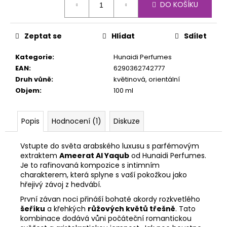
č
DO KOŠÍKU
cena:
u
j
e
Zeptat se
Hlídat
Sdílet
m
e
Kategorie
:
Hunaidi Perfumes
EAN
:
6290362742777
Druh vůně
:
květinová, orientální
Objem
:
100 ml
Popis
Hodnocení (1)
Diskuze
Vstupte do světa arabského luxusu s parfémovým
extraktem
Ameerat Al Yaqub
od Hunaidi Perfumes.
Je to rafinovaná kompozice s intimním
charakterem, která splyne s vaší pokožkou jako
hřejivý závoj z hedvábí.
První závan noci přináší bohaté akordy rozkvetlého
šeříku
a křehkých
růžových květů třešně
. Tato
kombinace dodává vůni počáteční romantickou