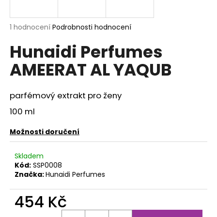
a
j
Průměrné
1 hodnocení
Podrobnosti hodnocení
í
hodnocení
Hunaidi Perfumes
produktu
t
je
?
AMEERAT AL YAQUB
5,0
z
5
hvězdiček.
parfémový extrakt pro ženy
100 ml
HLEDAT
Možnosti doručení
D
Skladem
o
Kód:
SSP0008
p
Značka:
Hunaidi Perfumes
o
r
454 Kč
u
Měrná