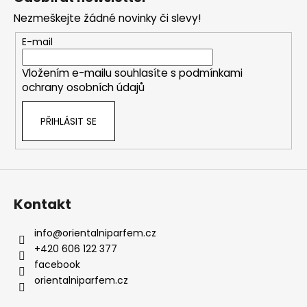
p
Nezmeškejte žádné novinky či slevy!
a
t
E-mail
í
Vložením e-mailu souhlasíte s
podmínkami
ochrany osobních údajů
PŘIHLÁSIT SE
Kontakt
info
@
orientalniparfem.cz
+420 606 122 377
facebook
orientalniparfem.cz