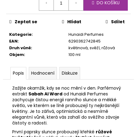
č
DO KOŠÍKU
cena:
u
j
e
Zeptat se
Hlídat
Sdílet
m
e
Kategorie
:
Hunaidi Perfumes
EAN
:
6290362742845
Druh vůně
:
květinová, svěží, růžová
Objem
:
100 ml
Popis
Hodnocení
Diskuze
Zažijte okamžik, kdy se noc mění v den. Parfémový
extrakt
Sabah Al Ward
od Hunaidi Perfumes
zachycuje čistou energii ranního slunce a měkké
světlo, ve kterém se líně probouzejí ty nejkrásnější
květiny. Je to zářivá, optimistická a nesmírně
elegantní vůně, která vás zahalí do svěžího závoje
čistoty a radosti.
První paprsky slunce probouzejí křehké
růžové