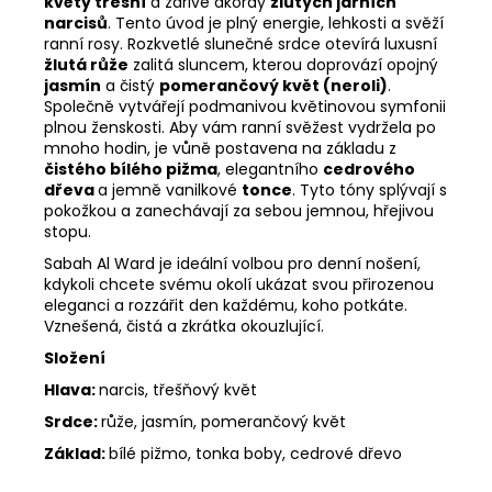
květy třešní
a zářivé akordy
žlutých jarních
narcisů
. Tento úvod je plný energie, lehkosti a svěží
ranní rosy. Rozkvetlé slunečné srdce otevírá luxusní
žlutá růže
zalitá sluncem, kterou doprovází opojný
jasmín
a čistý
pomerančový květ (neroli)
.
Společně vytvářejí podmanivou květinovou symfonii
plnou ženskosti. Aby vám ranní svěžest vydržela po
mnoho hodin, je vůně postavena na základu z
čistého bílého pižma
, elegantního
cedrového
dřeva
a jemně vanilkové
tonce
. Tyto tóny splývají s
pokožkou a zanechávají za sebou jemnou, hřejivou
stopu.
Sabah Al Ward je ideální volbou pro denní nošení,
kdykoli chcete svému okolí ukázat svou přirozenou
eleganci a rozzářit den každému, koho potkáte.
Vznešená, čistá a zkrátka okouzlující.
Složení
Hlava:
narcis, třešňový květ
Srdce:
růže, jasmín, pomerančový květ
Základ:
bílé pižmo, tonka boby, cedrové dřevo