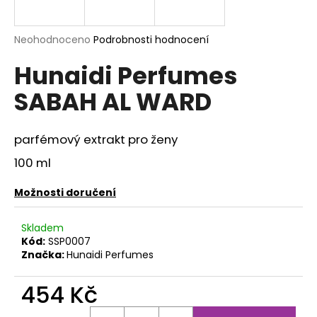
a
j
Průměrné
Neohodnoceno
Podrobnosti hodnocení
í
hodnocení
Hunaidi Perfumes
produktu
t
je
?
SABAH AL WARD
0,0
z
5
hvězdiček.
parfémový extrakt pro ženy
100 ml
HLEDAT
Možnosti doručení
D
Skladem
o
Kód:
SSP0007
p
Značka:
Hunaidi Perfumes
o
r
454 Kč
u
Měrná