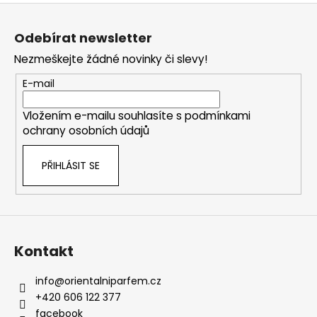
Z
á
Odebírat newsletter
p
Nezmeškejte žádné novinky či slevy!
a
t
E-mail
í
Vložením e-mailu souhlasíte s
podmínkami
ochrany osobních údajů
PŘIHLÁSIT SE
Kontakt
info
@
orientalniparfem.cz
+420 606 122 377
facebook