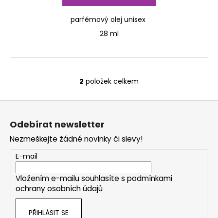
parfémový olej unisex
28 ml
2
položek celkem
O
v
Z
l
á
á
Odebírat newsletter
d
p
a
Nezmeškejte žádné novinky či slevy!
a
c
t
E-mail
í
í
p
Vložením e-mailu souhlasíte s
podmínkami
r
ochrany osobních údajů
v
k
PŘIHLÁSIT SE
y