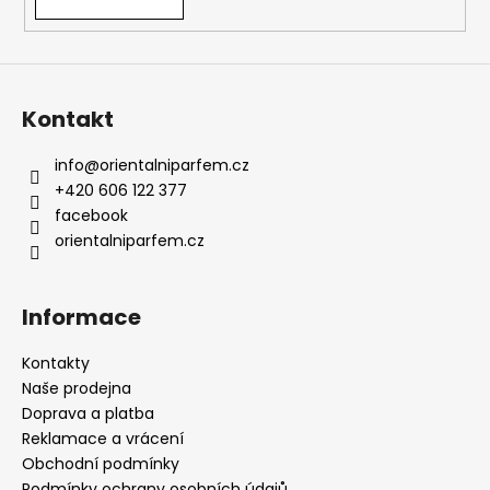
v
ý
p
i
s
Kontakt
u
info
@
orientalniparfem.cz
+420 606 122 377
facebook
orientalniparfem.cz
Informace
Kontakty
Naše prodejna
Doprava a platba
Reklamace a vrácení
Obchodní podmínky
Podmínky ochrany osobních údajů