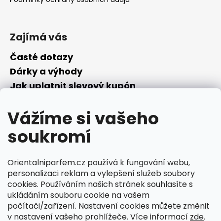
Zajímá vás
Časté dotazy
Dárky a výhody
Jak uplatnit slevový kupón
Nepřevzetí objednávky na dobírku
Vážíme si vašeho
Převodník parfémů
Parfémový slovníček
soukromí
Facebook
Orientalniparfem.cz používá k fungování webu,
personalizaci reklam a vylepšení služeb soubory
cookies. Používáním našich stránek souhlasíte s
ukládáním souboru cookie na vašem
počítači/zařízení. Nastavení cookies můžete změnit
Ciperka.cz
v nastavení vašeho prohlížeče. Více informací
zde
.