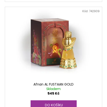
č
u
j
Kód:
742909
e
m
e
Afnan AL FUSTAAN GOLD
Skladem
545 Kč
DO KOŠÍKU