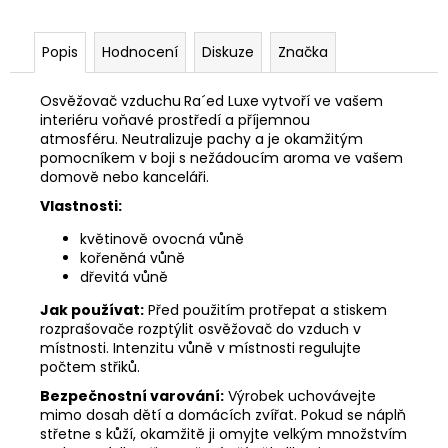
č
u
j
Popis
Hodnocení
Diskuze
Značka
e
m
Osvěžovač vzduchu
Ra´ed Luxe
vytvoří ve vašem
e
interiéru voňavé prostředí a příjemnou
atmosféru. Neutralizuje pachy a je okamžitým
pomocníkem v boji s nežádoucím aroma ve vašem
domově nebo kanceláři.
Vlastnosti:
květinově ovocná vůně
kořeněná vůně
dřevitá vůně
Jak používat:
Před použitím protřepat a stiskem
rozprašovače rozptýlit osvěžovač do vzduch v
místnosti. Intenzitu vůně v místnosti regulujte
počtem střiků.
Bezpečnostní varování:
Výrobek uchovávejte
mimo dosah dětí a domácích zvířat. Pokud se náplň
střetne s kůží, okamžitě ji omyjte velkým množstvím