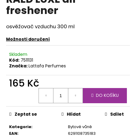
je
a
freshener
0,0
z
j
5
í
hvězdiček.
osvěžovač vzduchu
300 ml
t
?
Možnosti doručení
Skladem
Kód:
7511131
Značka:
Lattafa Perfumes
HLEDAT
165 Kč
Měrná
DO KOŠÍKU
D
cena:
o
p
Zeptat se
Hlídat
Sdílet
o
r
Kategorie
:
Bytové vůně
u
EAN
:
6291108735183