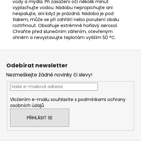
vody a mýdla. Při zasažení očí několik minut
vyplachujte vodou. Nádobu nepropichujte ani
nespalujte, ani když je prázdná. Nádoba je pod
tlakem, může se při zahřátí nebo porušení obalu
roztrhnout. Obsahuje extrémně hořlavý aerosol.
Chraňte před slunečním zářením, otevřeným
ohněm a nevystavujte teplotám vyšším 50 °C.
Z
á
Odebírat newsletter
p
Nezmeškejte žádné novinky či slevy!
a
t
í
Vložením e-mailu souhlasíte s
podmínkami ochrany
osobních údajů
PŘIHLÁSIT SE