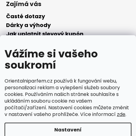
Zajímá vás
Časté dotazy
Dárky a výhody
Jak uplatnit slevový kupón
Nepřevzetí objednávky na dobírku
Vážíme si vašeho
Převodník parfémů
Parfémový slovníček
soukromí
Facebook
Orientalniparfem.cz používá k fungování webu,
personalizaci reklam a vylepšení služeb soubory
cookies. Používáním našich stránek souhlasíte s
ukládáním souboru cookie na vašem
počítači/zařízení. Nastavení cookies můžete změnit
Ciperka.cz
v nastavení vašeho prohlížeče. Více informací
zde
.
Nastavení
Vytvořil Shoptet