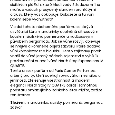
sicilských plážích, které hladí vody Středozemního
moře, a vzduch prosycený sluncem prohřátými
citrusy, který vás obklopuje. Dokážete si tu vůni
kolem sebe vychutnat?
V srdci tohoto nádherného parfému se skrývá
osvěžující kůra mandarinky doplněná citrusovým
kouzlem sicilského pomeranče a nadčasovým
půvabem bergamotu. Jak se vůně rozvíjí, objevuje
se hřejivé a kořeněné objetí zázvoru, které dodává
vůni komplexnost a hloubku. Tento zajímavý prvek
vnáší do vůně jemný nádech tajemství a vybízí k
prozkoumání nuancí vůně North Stag Expressions IV
QUARTE.
Tento unisex parfém od Paris Corner Perfumes,
určený pro ty, kteří oceňují rovnováhu mezi silou a
jemností, ztělesňuje všestrannost a moderní
eleganci. North Stag IV QUATRE odráží samotnou
podstatu omlazujícího italského léta! Přijďte, zažijte
ten šmrnc!
Složení:
mandarinka, sicilský pomeranč, bergamot,
zázvor