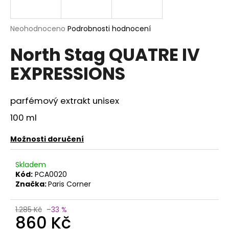
a
j
Průměrné
Neohodnoceno
Podrobnosti hodnocení
í
hodnocení
North Stag QUATRE IV
produktu
t
je
?
EXPRESSIONS
0,0
z
5
hvězdiček.
parfémový extrakt
unisex
100 ml
HLEDAT
Možnosti doručení
D
Skladem
o
Kód:
PCA0020
p
Značka:
Paris Corner
o
r
1.285 Kč
–33 %
860 Kč
u