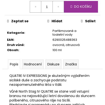
č
Měrná
u
DO KOŠÍKU
cena:
j
e
m
Zeptat se
Hlídat
Sdílet
e
Parfémované a
Kategorie
:
toaletní vody
EAN
:
6290025488363
Druh vůně
:
ovocná, citrusová
Obsah
:
100 ml
Popis
Hodnocení
Diskuze
Značka
QUATRE IV EXPRESSIONS je skutečným vyjádřením
sicilské duše a zachycuje podstatu
nezapomenutelného léta v Itálii.
Vůně North Stag IV QUATRE se stane vaší vstupní
branou na nejosvěžující letní dovolenou do sluncem
políbeného, citrusového ráje na Sicílii.
Představte si promenádu po sluncem zalitých