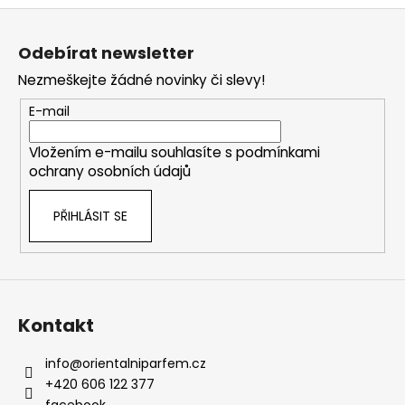
Z
á
Odebírat newsletter
p
Nezmeškejte žádné novinky či slevy!
a
t
E-mail
í
Vložením e-mailu souhlasíte s
podmínkami
ochrany osobních údajů
PŘIHLÁSIT SE
Kontakt
info
@
orientalniparfem.cz
+420 606 122 377
facebook