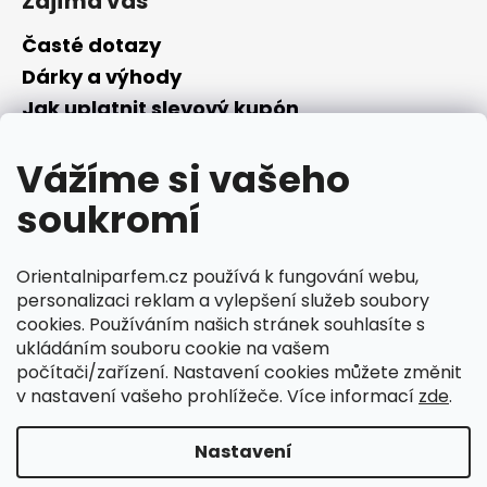
Zajímá vás
Časté dotazy
Dárky a výhody
Jak uplatnit slevový kupón
Nepřevzetí objednávky na dobírku
Vážíme si vašeho
Převodník parfémů
Parfémový slovníček
soukromí
Facebook
Orientalniparfem.cz používá k fungování webu,
personalizaci reklam a vylepšení služeb soubory
cookies. Používáním našich stránek souhlasíte s
ukládáním souboru cookie na vašem
počítači/zařízení. Nastavení cookies můžete změnit
Ciperka.cz
v nastavení vašeho prohlížeče. Více informací
zde
.
Nastavení
Vytvořil Shoptet