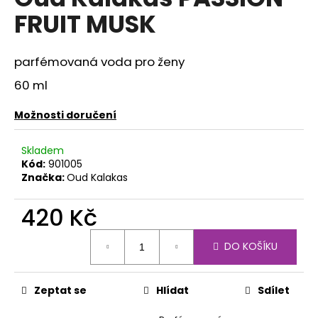
je
a
FRUIT MUSK
5,0
z
j
5
í
hvězdiček.
parfémovaná voda pro ženy
t
60 ml
?
Možnosti doručení
Skladem
Kód:
901005
HLEDAT
Značka:
Oud Kalakas
420 Kč
D
Měrná
o
DO KOŠÍKU
cena:
p
o
r
Zeptat se
Hlídat
Sdílet
u