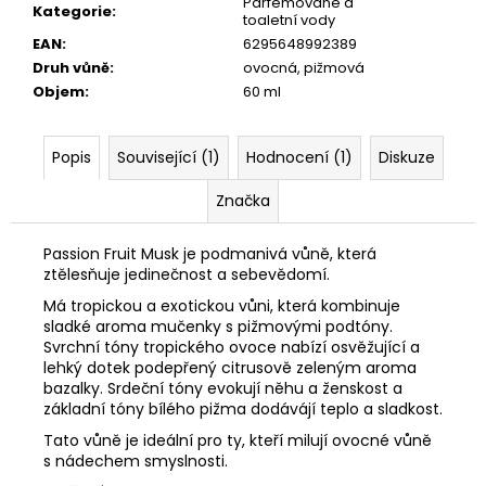
č
Parfémované a
Kategorie
:
toaletní vody
u
EAN
:
6295648992389
j
Druh vůně
:
ovocná, pižmová
e
Objem
:
60 ml
m
e
Popis
Související (1)
Hodnocení (1)
Diskuze
Značka
Passion Fruit Musk je podmanivá vůně, která
ztělesňuje jedinečnost a sebevědomí.
Má tropickou a exotickou vůni, která kombinuje
sladké aroma mučenky s pižmovými podtóny.
Svrchní tóny tropického ovoce nabízí osvěžující a
lehký dotek podepřený citrusově zeleným aroma
bazalky. Srdeční tóny evokují něhu a ženskost a
základní tóny bílého pižma dodávájí teplo a sladkost.
Tato vůně je ideální pro ty, kteří milují ovocné vůně
s nádechem smyslnosti.