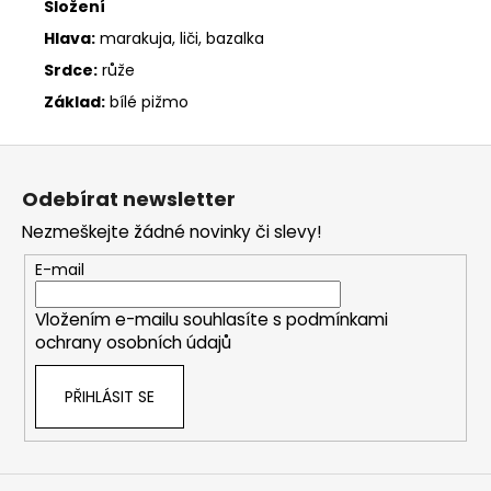
Složení
Hlava:
marakuja, liči, bazalka
Srdce:
růže
Základ:
bílé pižmo
Z
á
Odebírat newsletter
p
Nezmeškejte žádné novinky či slevy!
a
t
E-mail
í
Vložením e-mailu souhlasíte s
podmínkami
ochrany osobních údajů
PŘIHLÁSIT SE