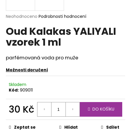
a
j
Průměrné
Neohodnoceno
Podrobnosti hodnocení
í
hodnocení
Oud Kalakas YALIYALI
produktu
t
je
?
vzorek 1 ml
0,0
z
5
hvězdiček.
parfémovaná voda pro muže
HLEDAT
Možnosti doručení
Skladem
Kód:
909011
D
o
p
30 Kč
DO KOŠÍKU
o
Měrná
r
cena:
u
Zeptat se
Hlídat
Sdílet