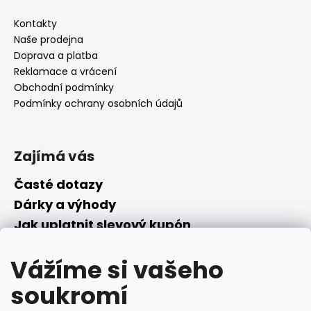
Kontakty
Naše prodejna
Doprava a platba
Reklamace a vrácení
Obchodní podmínky
Podmínky ochrany osobních údajů
Zajímá vás
Časté dotazy
Dárky a výhody
Jak uplatnit slevový kupón
Nepřevzetí objednávky na dobírku
Vážíme si vašeho
Převodník parfémů
Parfémový slovníček
soukromí