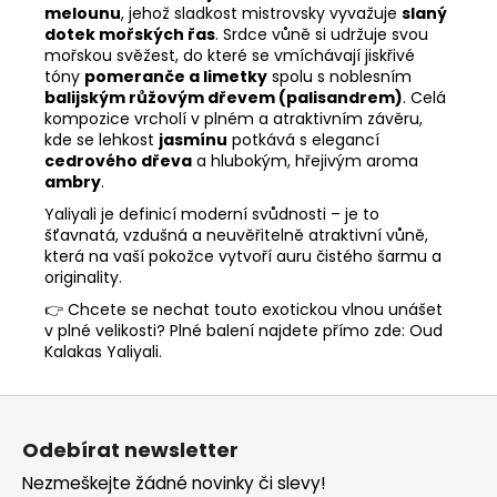
melounu
, jehož sladkost mistrovsky vyvažuje
slaný
dotek mořských řas
. Srdce vůně si udržuje svou
mořskou svěžest, do které se vmíchávají jiskřivé
tóny
pomeranče a limetky
spolu s noblesním
balijským růžovým dřevem (palisandrem)
. Celá
kompozice vrcholí v plném a atraktivním závěru,
kde se lehkost
jasmínu
potkává s elegancí
cedrového dřeva
a hlubokým, hřejivým aroma
ambry
.
Yaliyali je definicí moderní svůdnosti – je to
šťavnatá, vzdušná a neuvěřitelně atraktivní vůně,
která na vaší pokožce vytvoří auru čistého šarmu a
originality.
👉 Chcete se nechat touto exotickou vlnou unášet
v plné velikosti? Plné balení najdete přímo zde:
Oud
Kalakas Yaliyali
.
Z
á
Odebírat newsletter
p
Nezmeškejte žádné novinky či slevy!
a