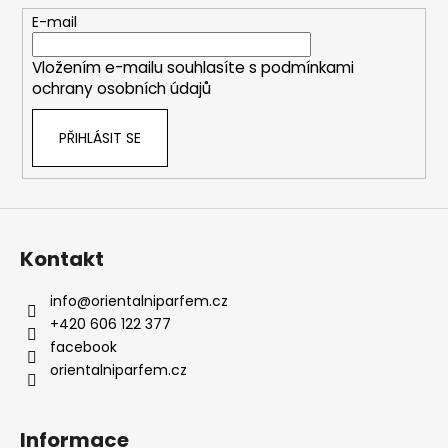
t
E-mail
í
Vložením e-mailu souhlasíte s
podmínkami
ochrany osobních údajů
PŘIHLÁSIT SE
Kontakt
info
@
orientalniparfem.cz
+420 606 122 377
facebook
orientalniparfem.cz
Informace