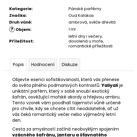
č
u
Kategorie
:
Pánské parfémy
j
Značka
:
Oud Kalakas
e
Druh vůně
:
ambrová, svěže dřevitá
m
?
1 ml
Objem
:
e
letní dny i večery,
Příležitost
:
dovolená u moře,
romantické příležitosti
Popis
Hodnocení
Diskuze
Objevte esenci sofistikovanosti, která vás přenese
do světa plného podmanivých kontrastů.
Yaliyali
je
unikátní parfém, který v sobě snoubí exotický
šafrán, osvěžující mořské akordy a hřejivou ambru.
Tento vzorek vám poodhalí tajemství vůně určené
pro chvíle, kdy se chcete cítit neodolatelně, ať už
vás čeká romantický večer nebo výjimečný letní
den.
Cesta za smyslností začíná neobvyklým spojením
vzácného šafránu, jantaru a šťavnatého