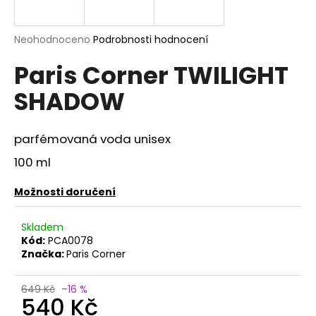
a
j
Průměrné
Neohodnoceno
Podrobnosti hodnocení
í
hodnocení
Paris Corner TWILIGHT
produktu
t
je
?
SHADOW
0,0
z
5
hvězdiček.
parfémovaná voda unisex
100 ml
HLEDAT
Možnosti doručení
D
Skladem
o
Kód:
PCA0078
p
Značka:
Paris Corner
o
r
649 Kč
–16 %
540 Kč
u