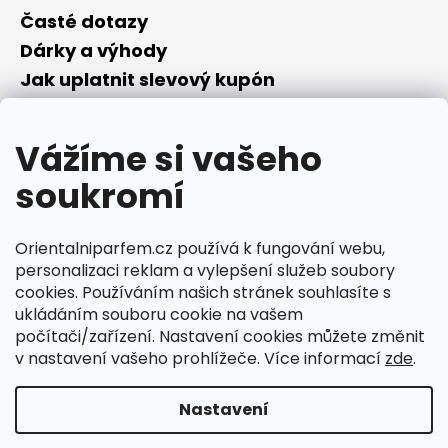
Časté dotazy
Dárky a výhody
Jak uplatnit slevový kupón
Nepřevzetí objednávky na dobírku
Převodník parfémů
Vážíme si vašeho
Parfémový slovníček
soukromí
Facebook
Orientalniparfem.cz používá k fungování webu,
personalizaci reklam a vylepšení služeb soubory
Orientalniparfem.cz
cookies. Používáním našich stránek souhlasíte s
ukládáním souboru cookie na vašem
počítači/zařízení. Nastavení cookies můžete změnit
Ciperka.cz
v nastavení vašeho prohlížeče. Více informací
zde
.
Nastavení
Vytvořil Shoptet