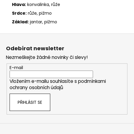
Hlava:
konvalinka, růže
Srdce:
růže, pižmo
Základ:
jantar, pižmo
Z
á
Odebírat newsletter
p
Nezmeškejte žádné novinky či slevy!
a
t
E-mail
í
Vložením e-mailu souhlasíte s
podmínkami
ochrany osobních údajů
PŘIHLÁSIT SE