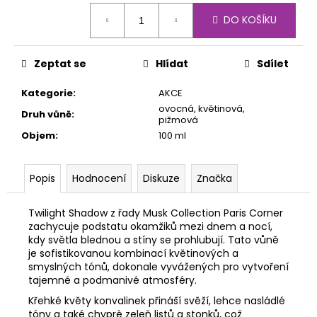
č
Měrná
u
DO KOŠÍKU
cena:
j
e
m
Zeptat se
Hlídat
Sdílet
e
Kategorie
:
AKCE
ovocná, květinová,
Druh vůně
:
pižmová
Objem
:
100 ml
Popis
Hodnocení
Diskuze
Značka
Twilight Shadow z řady Musk Collection Paris Corner
zachycuje podstatu okamžiků mezi dnem a nocí,
kdy světla blednou a stíny se prohlubují. Tato vůně
je sofistikovanou kombinací květinových a
smyslných tónů, dokonale vyvážených pro vytvoření
tajemné a podmanivé atmosféry.
Křehké květy konvalinek přináší svěží, lehce nasládlé
tóny a také chyprè zeleň listů a stonků, což