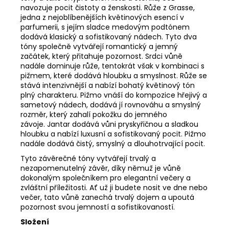
navozuje pocit čistoty a ženskosti. Růže z Grasse,
jedna z nejoblíbenějších květinových esencí v
parfumerii, s jejím sladce medovým podtónem
dodává klasický a sofistikovaný nádech. Tyto dva
tóny společně vytvářejí romantický a jemný
začátek, který přitahuje pozornost. Srdci vůně
nadále dominuje růže, tentokrát však v kombinaci s
pižmem, které dodává hloubku a smyslnost. Růže se
stává intenzivnější a nabízí bohatý květinový tón
plný charakteru. Pižmo vnáší do kompozice hřejivý a
sametový nádech, dodává jí rovnováhu a smyslný
rozměr, který zahalí pokožku do jemného
závoje. Jantar dodává vůni pryskyřičnou a sladkou
hloubku a nabízí luxusní a sofistikovaný pocit. Pižmo
nadále dodává čistý, smyslný a dlouhotrvající pocit.
Tyto závěrečné tóny vytvářejí trvalý a
nezapomenutelný závěr, díky němuž je vůně
dokonalým společníkem pro elegantní večery a
zvláštní příležitosti. Ať už ji budete nosit ve dne nebo
večer, tato vůně zanechá trvalý dojem a upoutá
pozornost svou jemností a sofistikovaností.
Složení