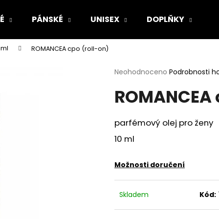
É
PÁNSKÉ
UNISEX
DOPLŇKY
Z
 ml
ROMANCEA cpo (roll-on)
Co potřebujete najít?
Průměrné
Neohodnoceno
Podrobnosti h
hodnocení
ROMANCEA c
produktu
HLEDAT
je
0,0
z
parfémový olej pro ženy
5
Doporučujeme
hvězdiček.
10 ml
Možnosti doručení
Skladem
Kód: