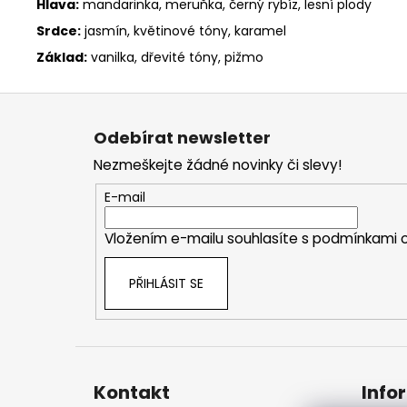
Hlava:
mandarinka, meruňka, černý rybíz, lesní plody
Srdce:
jasmín, květinové tóny, karamel
Základ:
vanilka, dřevité tóny, pižmo
Z
á
Odebírat newsletter
p
Nezmeškejte žádné novinky či slevy!
a
t
E-mail
í
Vložením e-mailu souhlasíte s
podmínkami o
PŘIHLÁSIT SE
Kontakt
Info