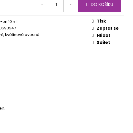
DO KOŠÍKU
Tisk
l-on 10 ml
0593547
Zeptat se
lní, květinově ovocná
Hlídat
Sdílet
en.