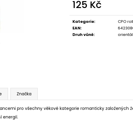
125 Kč
Měrná
cena:
Kategorie
:
CPO rol
EAN
:
642308
Druh vůně
:
orientá
e
Značka
uancemi pro všechny věkové kategorie romanticky založených ž
í energií.