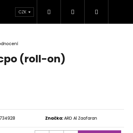
Hledat
Přihlášení
Nákupní
NAČKY
RODINY VŮNÍ
AKCE
Hodnocen
CZK
košík
odnocení
po (roll-on)
734928
Značka:
ARD Al Zaafaran