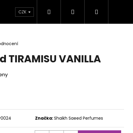
Hledat
Přihlášení
Nákupní
NAČKY
RODINY VŮNÍ
AKCE
Hodnocen
CZK
košík
odnocení
d TIRAMISU VANILLA
eny
P0024
Značka:
Shaikh Saeed Perfumes