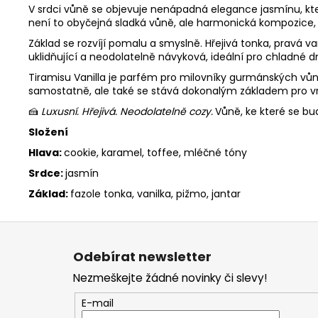
V srdci vůně se objevuje nenápadná elegance jasmínu, kter
není to obyčejná sladká vůně, ale harmonická kompozice, k
Základ se rozvíjí pomalu a smyslně. Hřejivá tonka, pravá va
uklidňující a neodolatelně návyková, ideální pro chladné dny
Tiramisu Vanilla je parfém pro milovníky gurmánských vůní, k
samostatně, ale také se stává dokonalým základem pro vr
🍰
Luxusní. Hřejivá. Neodolatelně cozy.
Vůně, ke které se bu
Složení
Hlava:
cookie, karamel, toffee, mléčné tóny
Srdce:
jasmín
Základ:
fazole tonka, vanilka, pižmo, jantar
Z
á
Odebírat newsletter
p
Nezmeškejte žádné novinky či slevy!
a
t
E-mail