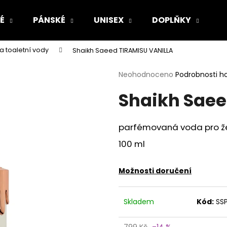
É
PÁNSKÉ
UNISEX
DOPLŇKY
Z
 toaletní vody
Shaikh Saeed TIRAMISU VANILLA
Co potřebujete najít?
Průměrné
Neohodnoceno
Podrobnosti h
hodnocení
Shaikh Saee
produktu
HLEDAT
je
0,0
z
parfémovaná voda pro ž
5
Doporučujeme
hvězdiček.
100 ml
Možnosti doručení
Skladem
Kód:
SS
799 Kč
–14 %