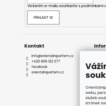
í
Vložením e-mailu souhlasíte s
podmínkami o
PŘIHLÁSIT SE
Kontakt
Info
info
@
orientalniparfem.cz
Kont
+420 606 122 377
Naše
Váží
facebook
Dopr
souk
orientalniparfem.cz
Rekl
Obch
Podm
Orientalni
údaj
webu, pers
služeb sou
stránek so