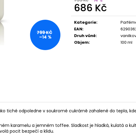
686 Kč
Měrná
cena:
Kategorie
:
Parfémo
EAN
:
629036
799 KČ
Druh vůně
:
vanilko
–14 %
Objem
:
100 ml
. Jako tiché odpoledne v soukromé cukrárně zahalené do tepla, kd
karamelu a jemném toffee. Sladkost je hladká, kulatá a kulti
olá pocit bezpečí a klidu.