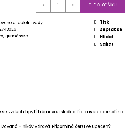
DO KOŠÍKU
Tisk
vané a toaletní vody
2743026
Zeptat se
vá, gurmánská
Hlídat
Sdílet
e se vzduch třpytí krémovou sladkostí a čas se zpomalí na
vovaná – nikdy vtíravá. Připomíná čerstvě upečený