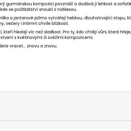
ý gurmánskou kompozici povznáší a dodává jí lehkost a sofistiko
de se požitkářství snoubí s noblesou.
nilka a jantarové pižmo vytvářejí hebkou, dlouhotrvající stopu, k
, večery i intimní chvíle blízkosti.
teří hledají víc než sladkost. Pro ty, kdo chtějí vůni, která hřej
stvení s květinovými či svěžími kompozicemi.
dete vracet... znovu a znovu.