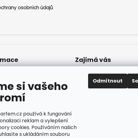
chrany osobních údajů
rmace
Zajímá vás
Časté dotazy
akty
 prodejna
Dárky a výhody
Odmítnout
S
me si vašeho
ava a platba
Jak uplatnit slevový
romí
amace a vrácení
kupón
odní podmínky
Nepřevzetí objednáv
ínky ochrany osobních
dobírku
parfem.cz používá k fungování
ů
Převodník parfémů
onalizaci reklam a vylepšení
bory cookies. Používáním našich
Parfémový slovníček
uhlasíte s ukládáním souboru