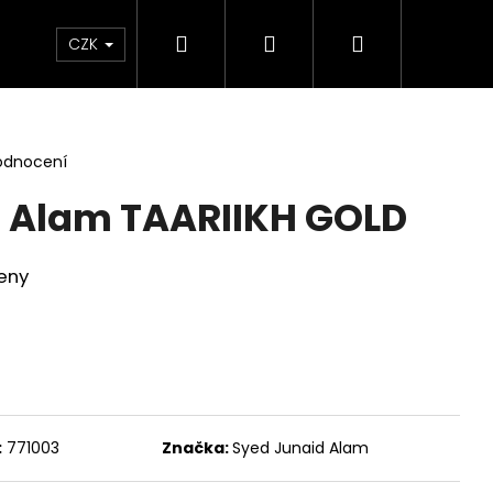
Hledat
Přihlášení
Nákupní
NAČKY
RODINY VŮNÍ
AKCE
Hodnocen
CZK
košík
odnocení
d Alam TAARIIKH GOLD
eny
:
771003
Značka:
Syed Junaid Alam