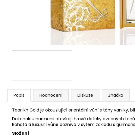
Popis
Hodnocení
Diskuze
Značka
Taariikh Gold je okouzlující orientální vůní s tóny vanilky, 
Dokonalou harmonii otevírají hravé doteky ovocných tón
Bohatá a luxusní vůně doznívá v sytém základu s gurmán
Složení