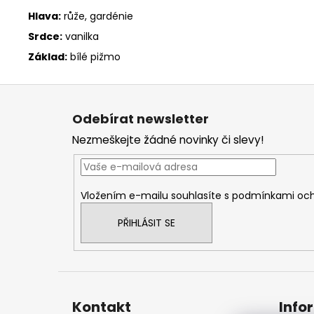
Hlava:
růže, gardénie
Srdce:
vanilka
Základ:
bílé pižmo
Z
á
Odebírat newsletter
p
Nezmeškejte žádné novinky či slevy!
a
t
í
Vložením e-mailu souhlasíte s
podmínkami och
PŘIHLÁSIT SE
Kontakt
Info