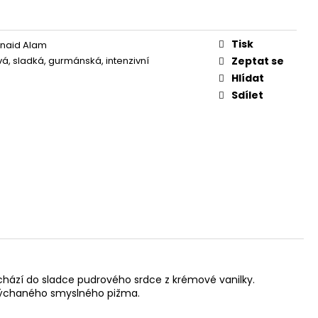
Tisk
unaid Alam
vá, sladká, gurmánská, intenzivní
Zeptat se
Hlídat
Sdílet
hází do sladce pudrového srdce z krémové vanilky.
adýchaného smyslného pižma.