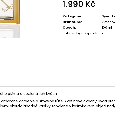
1.990 Kč
Měrná
cena:
Kategorie
:
Syed J
Druh vůně
:
květino
Obsah
:
100 ml
Položka byla vyprodána…
bílého pižma a opulentních květin.
ů omamné gardénie a smyslné růže. Květinově ovocný úvod přec
skými akordy lahodné vanilky zahalené v kašmírovém objetí n