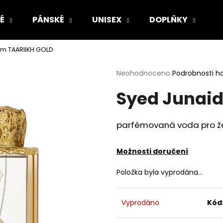
É
PÁNSKÉ
UNISEX
DOPLŇKY
Z
am TAARIIKH GOLD
Co potřebujete najít?
Průměrné
Neohodnoceno
Podrobnosti h
hodnocení
Syed Junai
produktu
HLEDAT
je
0,0
z
parfémovaná voda pro ž
5
Doporučujeme
hvězdiček.
Možnosti doručení
Položka byla vyprodána…
Vyprodáno
Kód