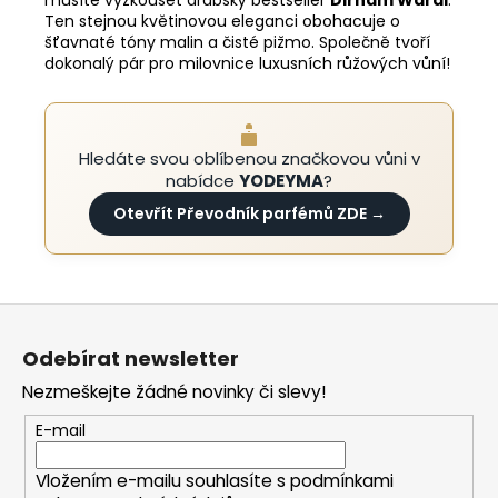
Ten stejnou květinovou eleganci obohacuje o
šťavnaté tóny malin a čisté pižmo. Společně tvoří
dokonalý pár pro milovnice luxusních růžových vůní!
Hledáte svou oblíbenou značkovou vůni v
nabídce
YODEYMA
?
Otevřít Převodník parfémů ZDE →
Z
á
Odebírat newsletter
p
Nezmeškejte žádné novinky či slevy!
a
t
E-mail
í
Vložením e-mailu souhlasíte s
podmínkami