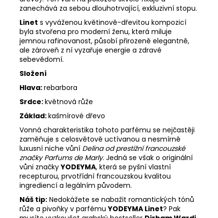
zanechává za sebou dlouhotrvající, exkluzivní stopu.
Linet
s vyváženou květinově-dřevitou kompozicí
byla stvořena pro moderní ženu, která miluje
jemnou rafinovanost, působí přirozeně elegantně,
ale zároveň z ní vyzařuje energie a zdravé
sebevědomí.
Složení
Hlava:
rebarbora
Srdce:
květnová růže
Základ:
kašmírové dřevo
Vonná charakteristika tohoto parfému se nejčastěji
zaměňuje s celosvětově uctívanou a nesmírně
luxusní niche vůní
Delina od prestižní francouzské
značky Parfums de Marly
. Jedná se však o originální
vůni značky
YODEYMA
, která se pyšní vlastní
recepturou, prvotřídní francouzskou kvalitou
ingrediencí a legálním původem.
Náš tip:
Nedokážete se nabažit romantických tónů
růže a pivoňky v parfému
YODEYMA Linet
? Pak
musíte vyzkoušet arabský bestseller
Dirham Wardi
.