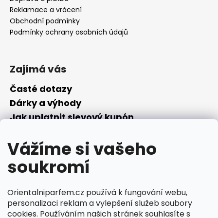
Reklamace a vrácení
Obchodní podmínky
Podmínky ochrany osobních údajů
Zajímá vás
Časté dotazy
Dárky a výhody
Jak uplatnit slevový kupón
Nepřevzetí objednávky na dobírku
Vážíme si vašeho
Převodník parfémů
Parfémový slovníček
soukromí
Facebook
Orientalniparfem.cz používá k fungování webu,
personalizaci reklam a vylepšení služeb soubory
cookies. Používáním našich stránek souhlasíte s