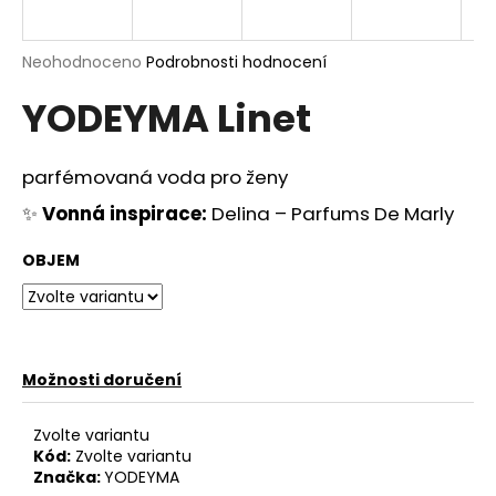
a
j
Průměrné
Neohodnoceno
Podrobnosti hodnocení
í
hodnocení
YODEYMA Linet
produktu
t
je
?
0,0
z
parfémovaná voda pro ženy
5
hvězdiček.
✨
Vonná inspirace:
Delina – Parfums De Marly
HLEDAT
OBJEM
D
o
Možnosti doručení
p
o
Zvolte variantu
r
Kód:
Zvolte variantu
u
Značka:
YODEYMA