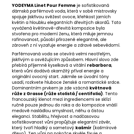
YODEYMA Linet Pour Femme
je sofistikovaná
dámská parfémová voda, která v sobě mistrovsky
spojuje jiskřivou svěžest ovoce, křehkost jarních
květin a hloubku elegantních dřevitých akordů. Tato
vyvážená květinově-dřevitá kompozice byla
stvořena pro moderní ženu, která miluje jemnou
rafinovanost, působí přirozeně elegantně, ale
zároveň z ní vyzařuje energie a zdravé sebevědomí.
Parfémovaná voda se otevírá velmi neotřelým,
jiskřivým a osvěžujícím způsobem. Hlavní slovo zde
přebírá příjemně kyselkavá a vitální
rebarbora
,
která vůni dodává okamžitý příval energie a
originální ovocný start. Jakmile se úvodní tóny
usadí, rozkvete hluboce ženské a romantické srdce.
Dominantním prvkem je zde vzácná
květnová
růže z Grasse (růže stolistá / centifolia)
. Tento
francouzský klenot mezi ingrediencemi se sklízí
ručně pouze jednou do roka a do kompozice vnáší
medově nasládlou smyslnost, něhu a čistou
eleganci. Stabilitu, hřejivost a nadčasovou
sofistikovanost vůni propůjčuje elegantní závěr,
který tvoří hladký a sametový
kašmír
(kašmírové
dřevo). Ten vůni na pokožce skvěle fixuje a