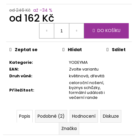
č
u
od 246 Kč
až –34 %
j
od
162 Kč
e
Měrná
m
DO KOŠÍKU
cena:
e
Zeptat se
Hlídat
Sdílet
Kategorie
:
YODEYMA
EAN
:
Zvolte variantu
Druh vůně
:
květinová, dřevitá
celoroční nošení,
byznys schůzky,
Příležitost
:
formální události i
večerní rande
Popis
Podobné (2)
Hodnocení
Diskuze
Značka