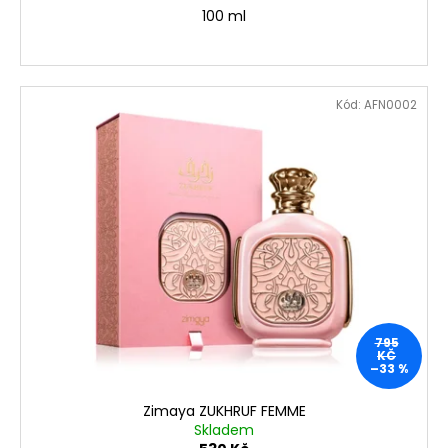
č
100 ml
u
j
e
m
Kód:
AFN0002
e
795
KČ
–33 %
Zimaya ZUKHRUF FEMME
Skladem