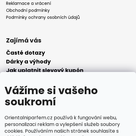
Reklamace a vrácení
Obchodní podmínky
Podmínky ochrany osobních údajů
Zajímá vás
Časté dotazy
Dárky a výhody
Jak uplatnit slevový kupón
Nepřevzetí objednávky na dobírku
Vážíme si vašeho
Převodník parfémů
Parfémový slovníček
soukromí
Facebook
Orientalniparfem.cz používá k fungování webu,
personalizaci reklam a vylepšení služeb soubory
cookies. Používáním našich stránek souhlasíte s