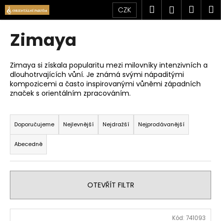
K
Přejít
Hledat
Náku
M
Přihlášen
CZK
na
o
obsah
Zpět
Zpět
košík
š
Zimaya
í
C
k
o
Zimaya si získala popularitu mezi milovníky intenzivních a
dlouhotrvajících vůní. Je známá svými nápaditými
p
kompozicemi a často inspirovanými vůněmi západních
o
značek s orientálním zpracováním.
t
Ř
ř
a
Doporučujeme
Nejlevnější
Nejdražší
Nejprodávanější
e
z
b
Abecedně
e
u
n
j
í
e
OTEVŘÍT FILTR
p
t
r
e
V
o
n
Kód:
741093