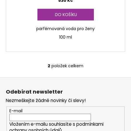
530 Kč
DO KOŠÍKU
parfémovaná voda pro ženy
100 ml
2
položek celkem
O
v
Z
l
á
á
Odebírat newsletter
d
p
a
Nezmeškejte žádné novinky či slevy!
a
c
t
E-mail
í
í
p
Vložením e-mailu souhlasíte s
podmínkami
r
ochrany osobních údajů