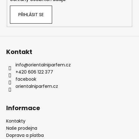
v
k
PŘIHLÁSIT SE
y
v
ý
p
i
s
Kontakt
u
info
@
orientalniparfem.cz
+420 606 122 377
facebook
orientalniparfem.cz
Informace
Kontakty
Naše prodejna
Doprava a platba