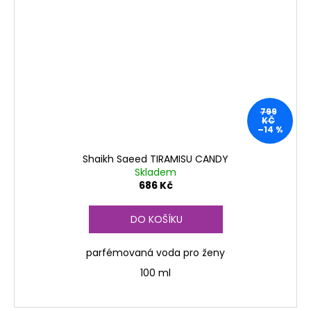
799
KČ
–14 %
Shaikh Saeed TIRAMISU CANDY
Skladem
686 Kč
DO KOŠÍKU
parfémovaná voda pro ženy
100 ml