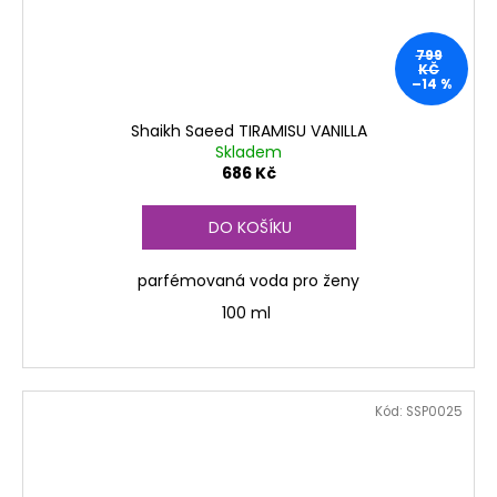
799
KČ
–14 %
Shaikh Saeed TIRAMISU VANILLA
Skladem
686 Kč
DO KOŠÍKU
parfémovaná voda pro ženy
100 ml
Kód:
SSP0025