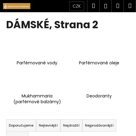
K
Přejít
Hledat
Náku
M
Přihlášen
CZK
na
o
obsah
Zpět
Zpět
košík
š
DÁMSKÉ
, Strana 2
í
C
k
o
p
o
Parfémované vody
Parfémované oleje
t
ř
e
b
u
Mukhammaria
Deodoranty
(parfémové balzámy)
j
e
Ř
t
a
Doporučujeme
Nejlevnější
Nejdražší
Nejprodávanější
e
z
n