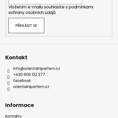
í
k
Vložením e-mailu souhlasíte s
podmínkami
y
ochrany osobních údajů
v
ý
PŘIHLÁSIT SE
p
i
s
u
Kontakt
info
@
orientalniparfem.cz
+420 606 122 377
facebook
orientalniparfem.cz
Informace
Kontakty