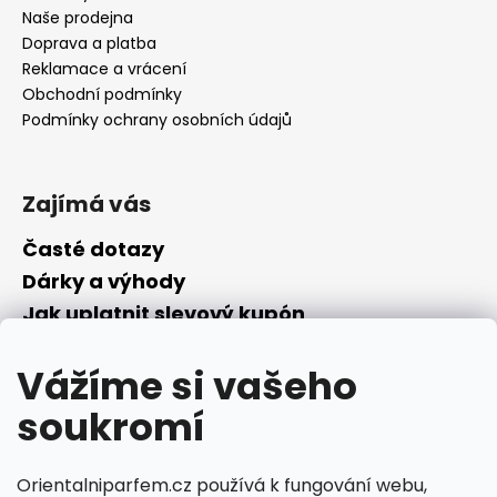
Naše prodejna
Doprava a platba
Reklamace a vrácení
Obchodní podmínky
Podmínky ochrany osobních údajů
Zajímá vás
Časté dotazy
Dárky a výhody
Jak uplatnit slevový kupón
Nepřevzetí objednávky na dobírku
Vážíme si vašeho
Převodník parfémů
Parfémový slovníček
soukromí
Facebook
Orientalniparfem.cz používá k fungování webu,