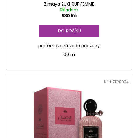
č
ů
Zimaya ZUKHRUF FEMME
u
Skladem
j
530 Kč
e
m
DO KOŠÍKU
e
parfémovaná voda pro ženy
100 ml
Kód:
ZFR0004