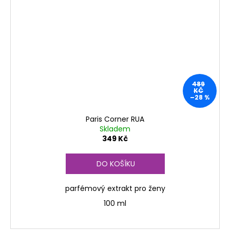
489
KČ
–28 %
Paris Corner RUA
Skladem
349 Kč
DO KOŠÍKU
parfémový extrakt
pro ženy
100 ml