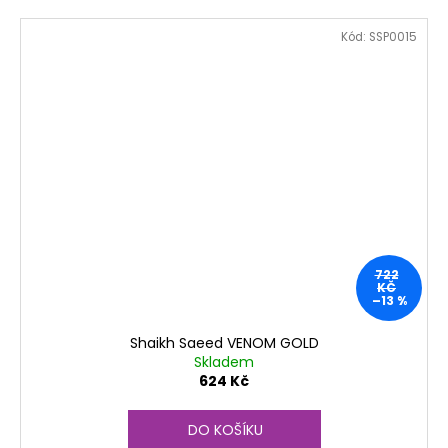
Kód:
SSP0015
722
KČ
–13 %
Shaikh Saeed VENOM GOLD
Skladem
624 Kč
DO KOŠÍKU