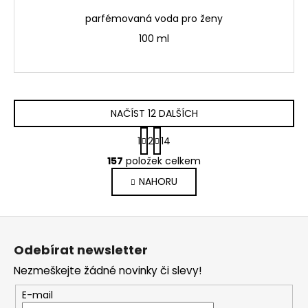
parfémovaná voda pro ženy
100 ml
NAČÍST 12 DALŠÍCH
S
1
2
14
t
O
r
157
položek celkem
v
á
NAHORU
l
n
k
á
o
d
Z
v
a
á
á
c
Odebírat newsletter
n
p
í
í
Nezmeškejte žádné novinky či slevy!
p
a
r
t
E-mail
v