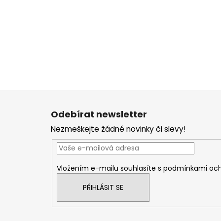
Z
á
Odebírat newsletter
p
Nezmeškejte žádné novinky či slevy!
a
t
í
Vložením e-mailu souhlasíte s
podmínkami och
PŘIHLÁSIT SE