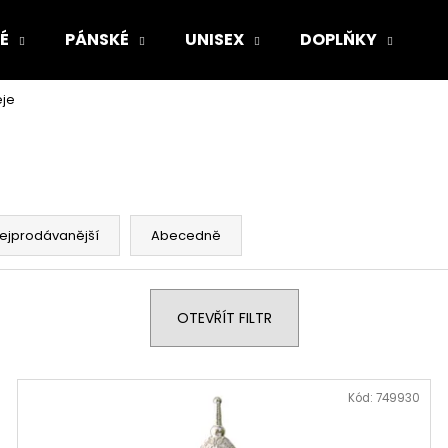
É
PÁNSKÉ
UNISEX
DOPLŇKY
Z
eje
Co potřebujete najít?
HLEDAT
ejprodávanější
Abecedně
Doporučujeme
OTEVŘÍT FILTR
Kód:
749930