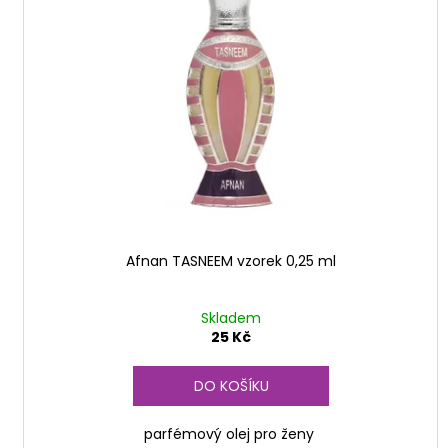
i
u
s
k
p
t
r
ů
o
d
u
k
t
ů
Afnan TASNEEM vzorek 0,25 ml
Skladem
25 Kč
DO KOŠÍKU
parfémový olej pro ženy