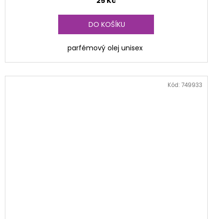
25 Kč
DO KOŠÍKU
parfémový olej unisex
Kód:
749933