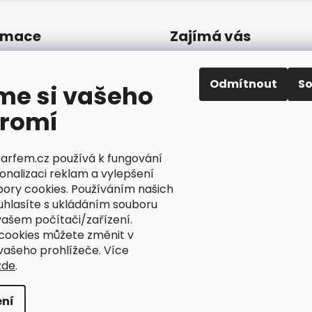
u
rmace
Zajímá vás
Časté dotazy
akty
 prodejna
Odmítnout
S
Dárky a výhody
me si vašeho
ava a platba
Jak uplatnit slevový
romí
amace a vrácení
kupón
odní podmínky
Nepřevzetí objednáv
ínky ochrany osobních
dobírku
parfem.cz používá k fungování
ů
Převodník parfémů
onalizaci reklam a vylepšení
bory cookies. Používáním našich
Parfémový slovníček
uhlasíte s ukládáním souboru
vašem počítači/zařízení.
cookies můžete změnit v
Ciperka.cz
vašeho prohlížeče. Více
zde
.
práva vyhrazena.
Upravit nastavení cookies
ome
ní