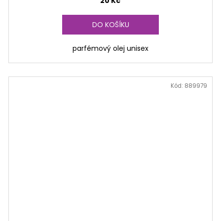
20 Kč
DO KOŠÍKU
parfémový olej unisex
Kód:
889979