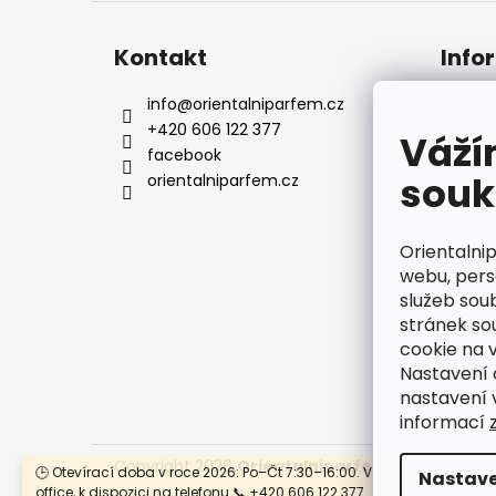
Kontakt
Info
info
@
orientalniparfem.cz
Kont
+420 606 122 377
Naše
Váží
facebook
Dopr
souk
orientalniparfem.cz
Rekl
Obch
Podm
Orientalni
údaj
webu, pers
služeb sou
stránek so
cookie na 
Nastavení 
nastavení 
informací
Copyright 2026
Orientalniparfem.cz
. Všechna 
🕒 Otevírací doba v roce 2026: Po–Čt 7:30–16:00. V pátek jsme na h
Nastave
office, k dispozici na telefonu 📞 +420 606 122 377