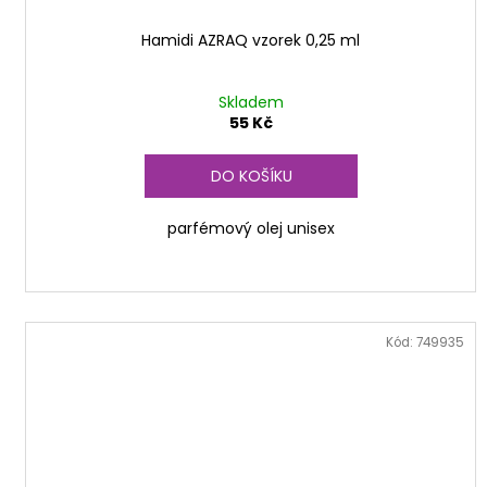
Hamidi AZRAQ vzorek 0,25 ml
Skladem
55 Kč
DO KOŠÍKU
parfémový olej unisex
Kód:
749935