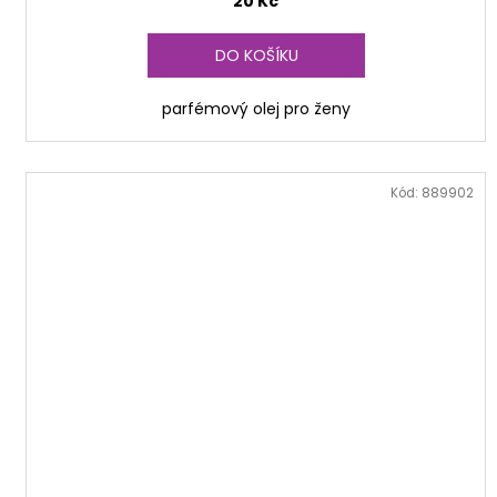
20 Kč
DO KOŠÍKU
parfémový olej pro ženy
Kód:
889902