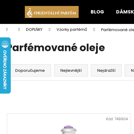
K
Přejít
na
o
BLOG
DÁMSK
obsah
Zpět
Zpět
š
do
do
í
Domů
DOPLŇKY
Vzorky parfémů
Parfémované ol
k
obchodu
obchodu
Parfémované oleje
Ř
a
Doporučujeme
Nejlevnější
Nejdražší
N
z
e
n
í
p
V
r
ý
Kód:
749904
o
p
d