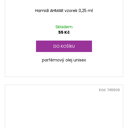
Hamidi AHMAR vzorek 0,25 ml
Skladem
55 Kč
DO KOŠÍKU
parfémový olej unisex
Kód:
749906