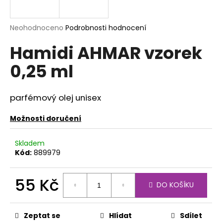
a
j
Průměrné
Neohodnoceno
Podrobnosti hodnocení
í
hodnocení
Hamidi AHMAR vzorek
produktu
t
je
?
0,25 ml
0,0
z
5
hvězdiček.
parfémový olej unisex
HLEDAT
Možnosti doručení
Skladem
Kód:
889979
D
o
p
55 Kč
DO KOŠÍKU
o
Měrná
r
cena:
u
Zeptat se
Hlídat
Sdílet