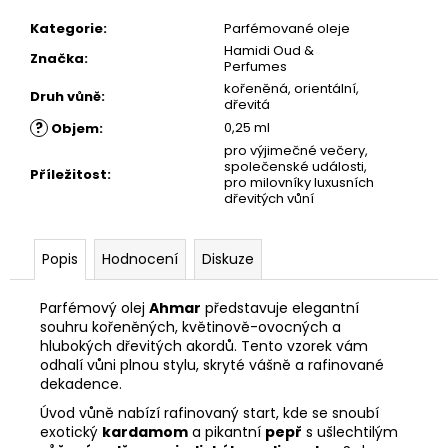
č
u
Kategorie
:
Parfémované oleje
j
Hamidi Oud &
Značka
:
e
Perfumes
m
kořeněná, orientální,
Druh vůně
:
dřevitá
e
?
0,25 ml
Objem
:
pro výjimečné večery,
společenské události,
Příležitost
:
pro milovníky luxusních
dřevitých vůní
Popis
Hodnocení
Diskuze
Parfémový olej
Ahmar
představuje elegantní
souhru kořeněných, květinově-ovocných a
hlubokých dřevitých akordů. Tento vzorek vám
odhalí vůni plnou stylu, skryté vášně a rafinované
dekadence.
Úvod vůně nabízí rafinovaný start, kde se snoubí
exotický
kardamom
a pikantní
pepř
s ušlechtilým