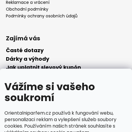
Reklamace a vrácení
Obchodní podmínky
Podmínky ochrany osobních údajů
Zajímá vás
Časté dotazy
Dárky a výhody
Jak uplatnit slevový kupón
Nepřevzetí objednávky na dobírku
Vážíme si vašeho
Převodník parfémů
Parfémový slovníček
soukromí
Facebook
Orientalniparfem.cz používá k fungování webu,
personalizaci reklam a vylepšení služeb soubory
cookies. Používáním našich stránek souhlasíte s