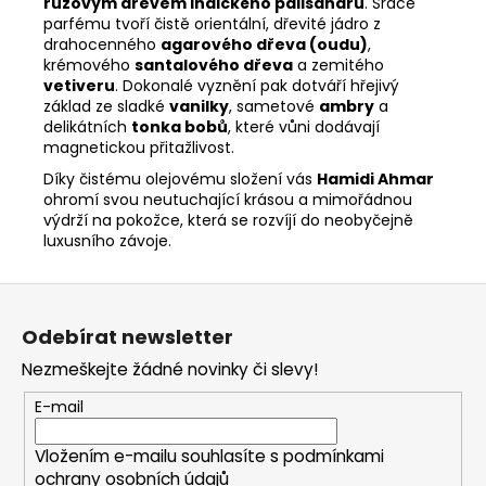
růžovým dřevem indického palisandru
. Srdce
parfému tvoří čistě orientální, dřevité jádro z
drahocenného
agarového dřeva (oudu)
,
krémového
santalového dřeva
a zemitého
vetiveru
. Dokonalé vyznění pak dotváří hřejivý
základ ze sladké
vanilky
, sametové
ambry
a
delikátních
tonka bobů
, které vůni dodávají
magnetickou přitažlivost.
Díky čistému olejovému složení vás
Hamidi Ahmar
ohromí svou neutuchající krásou a mimořádnou
výdrží na pokožce, která se rozvíjí do neobyčejně
luxusního závoje.
Z
á
Odebírat newsletter
p
Nezmeškejte žádné novinky či slevy!
a
t
E-mail
í
Vložením e-mailu souhlasíte s
podmínkami
ochrany osobních údajů