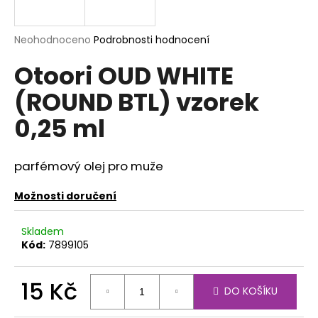
a
j
Průměrné
Neohodnoceno
Podrobnosti hodnocení
í
hodnocení
Otoori OUD WHITE
produktu
t
je
?
(ROUND BTL) vzorek
0,0
z
0,25 ml
5
hvězdiček.
parfémový olej pro muže
HLEDAT
Možnosti doručení
D
Skladem
o
Kód:
7899105
p
o
15 Kč
r
DO KOŠÍKU
u
Měrná