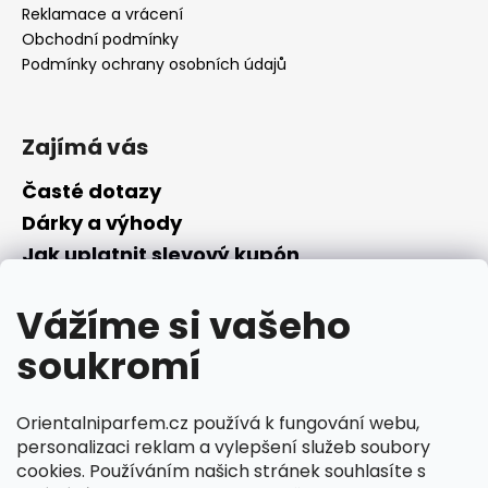
Reklamace a vrácení
Obchodní podmínky
Podmínky ochrany osobních údajů
Zajímá vás
Časté dotazy
Dárky a výhody
Jak uplatnit slevový kupón
Nepřevzetí objednávky na dobírku
Vážíme si vašeho
Převodník parfémů
Parfémový slovníček
soukromí
Facebook
Orientalniparfem.cz používá k fungování webu,
personalizaci reklam a vylepšení služeb soubory
cookies. Používáním našich stránek souhlasíte s