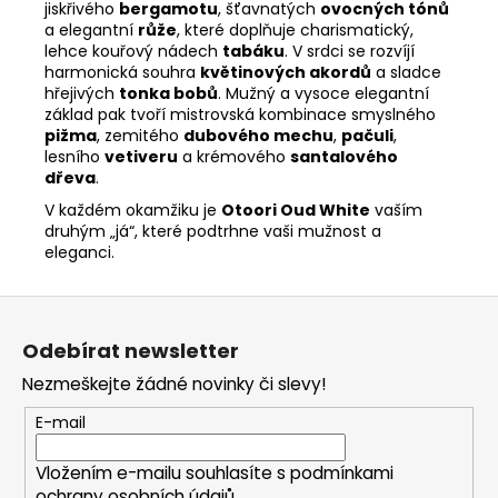
jiskřivého
bergamotu
, šťavnatých
ovocných tónů
a elegantní
růže
, které doplňuje charismatický,
lehce kouřový nádech
tabáku
. V srdci se rozvíjí
harmonická souhra
květinových akordů
a sladce
hřejivých
tonka bobů
. Mužný a vysoce elegantní
základ pak tvoří mistrovská kombinace smyslného
pižma
, zemitého
dubového mechu
,
pačuli
,
lesního
vetiveru
a krémového
santalového
dřeva
.
V každém okamžiku je
Otoori
Oud White
vaším
druhým „já“, které podtrhne vaši mužnost a
eleganci.
Z
á
Odebírat newsletter
p
Nezmeškejte žádné novinky či slevy!
a
t
E-mail
í
Vložením e-mailu souhlasíte s
podmínkami
ochrany osobních údajů