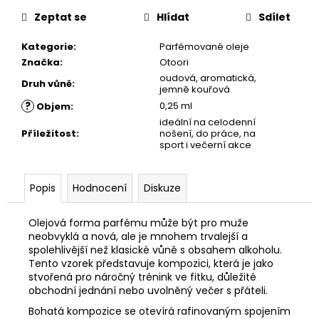
č
cena:
u
Zeptat se
Hlídat
Sdílet
j
e
Kategorie
:
Parfémované oleje
m
Značka
:
Otoori
e
oudová, aromatická,
Druh vůně
:
jemně kouřová
?
0,25 ml
Objem
:
ideální na celodenní
Příležitost
:
nošení, do práce, na
sport i večerní akce
Popis
Hodnocení
Diskuze
Olejová forma parfému může být pro muže
neobvyklá a nová, ale je mnohem trvalejší a
spolehlivější než klasické vůně s obsahem alkoholu.
Tento vzorek představuje kompozici, která je jako
stvořená pro náročný trénink ve fitku, důležité
obchodní jednání nebo uvolněný večer s přáteli.
Bohatá kompozice se otevírá rafinovaným spojením